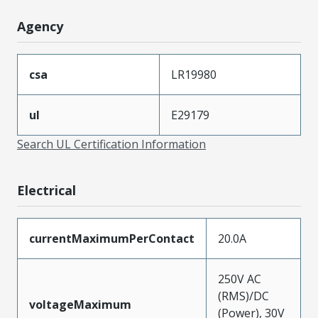
Agency
csa
LR19980
ul
E29179
Search UL Certification Information
Electrical
currentMaximumPerContact
20.0A
250V AC
(RMS)/DC
voltageMaximum
(Power), 30V