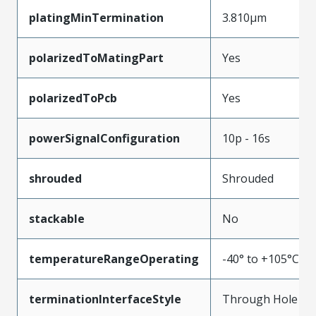
platingMinTermination
3.810µm
polarizedToMatingPart
Yes
polarizedToPcb
Yes
powerSignalConfiguration
10p - 16s
shrouded
Shrouded
stackable
No
temperatureRangeOperating
-40° to +105°C
terminationInterfaceStyle
Through Hole