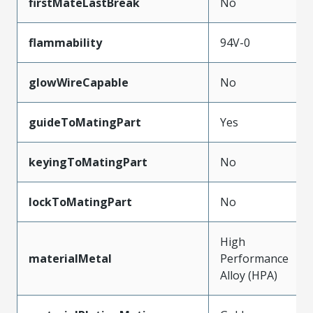
firstMateLastBreak
No
flammability
94V-0
glowWireCapable
No
guideToMatingPart
Yes
keyingToMatingPart
No
lockToMatingPart
No
High
materialMetal
Performance
Alloy (HPA)