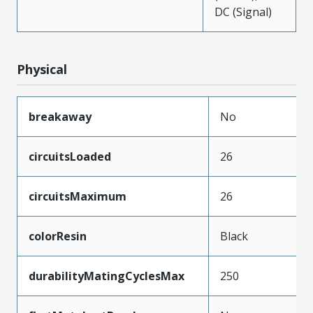
DC (Signal)
Physical
breakaway
No
circuitsLoaded
26
circuitsMaximum
26
colorResin
Black
durabilityMatingCyclesMax
250