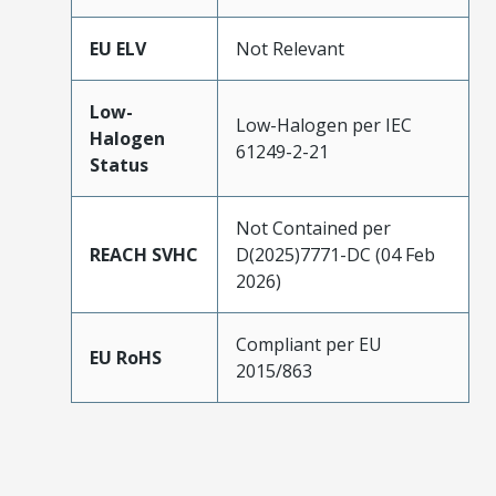
EU ELV
Not Relevant
Low-
Low-Halogen per IEC
Halogen
61249-2-21
Status
Not Contained per
REACH SVHC
D(2025)7771-DC (04 Feb
2026)
Compliant per EU
EU RoHS
2015/863