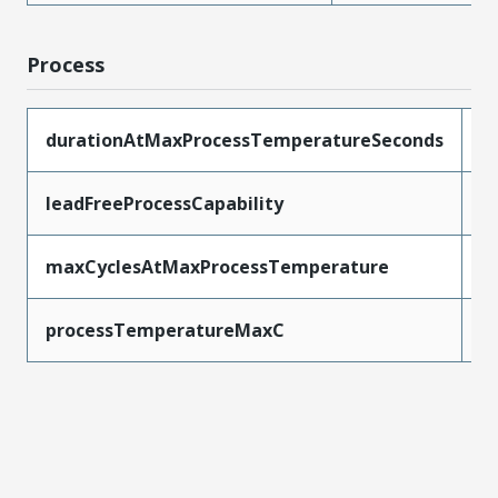
Process
durationAtMaxProcessTemperatureSeconds
2
leadFreeProcessCapability
W
maxCyclesAtMaxProcessTemperature
3
processTemperatureMaxC
2