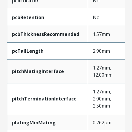
pcbLocator
No
pcbRetention
No
pcbThicknessRecommended
1.57mm
pcTailLength
2.90mm
1.27mm,
pitchMatingInterface
12.00mm
1.27mm,
pitchTerminationInterface
2.00mm,
2.50mm
platingMinMating
0.762µm