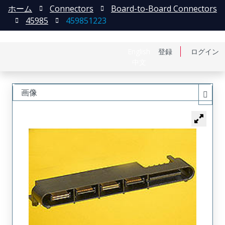
ホーム
Connectors
Board-to-Board Connectors
45985
459851223
English
登録
ログイン
中文
画像