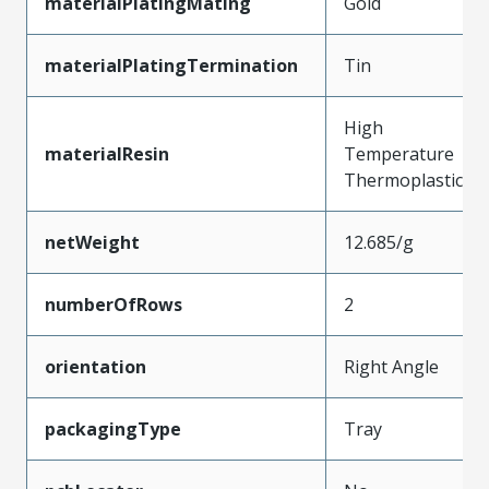
materialPlatingMating
Gold
materialPlatingTermination
Tin
High
materialResin
Temperature
Thermoplastic
netWeight
12.685/g
numberOfRows
2
orientation
Right Angle
packagingType
Tray