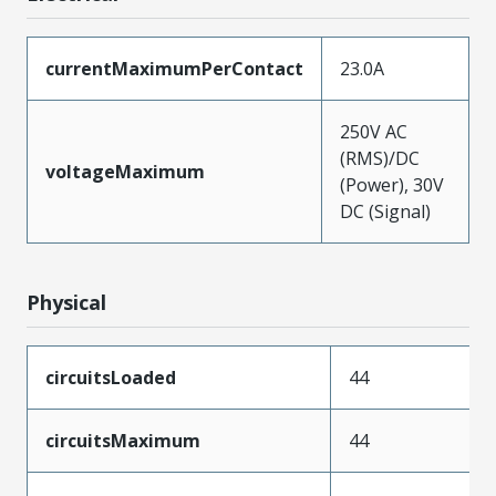
currentMaximumPerContact
23.0A
250V AC
(RMS)/DC
voltageMaximum
(Power), 30V
DC (Signal)
Physical
circuitsLoaded
44
circuitsMaximum
44