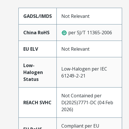
GADSL/IMDS
Not Relevant
China RoHS
per SJ/T 11365-2006
EU ELV
Not Relevant
Low-
Low-Halogen per IEC
Halogen
61249-2-21
Status
Not Contained per
REACH SVHC
D(2025)7771-DC (04 Feb
2026)
Compliant per EU