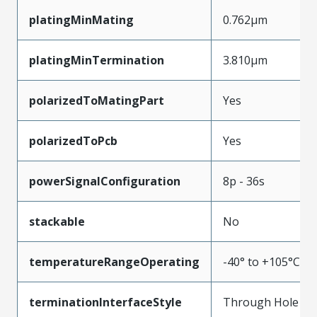
platingMinMating
0.762µm
platingMinTermination
3.810µm
polarizedToMatingPart
Yes
polarizedToPcb
Yes
powerSignalConfiguration
8p - 36s
stackable
No
temperatureRangeOperating
-40° to +105°C
terminationInterfaceStyle
Through Hole