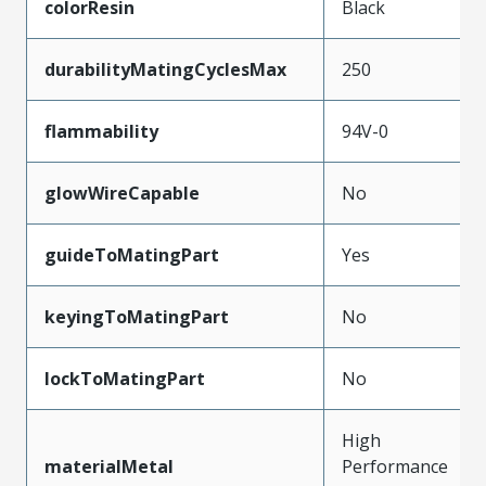
colorResin
Black
durabilityMatingCyclesMax
250
flammability
94V-0
glowWireCapable
No
guideToMatingPart
Yes
keyingToMatingPart
No
lockToMatingPart
No
High
materialMetal
Performance