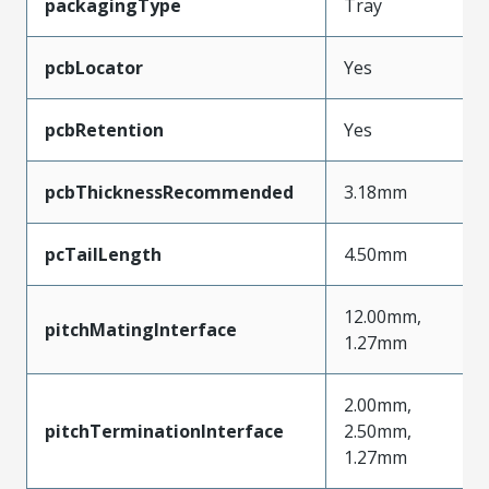
packagingType
Tray
pcbLocator
Yes
pcbRetention
Yes
pcbThicknessRecommended
3.18mm
pcTailLength
4.50mm
12.00mm,
pitchMatingInterface
1.27mm
2.00mm,
pitchTerminationInterface
2.50mm,
1.27mm