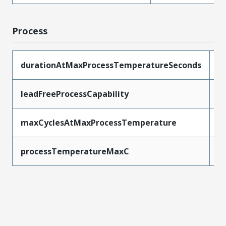
Process
durationAtMaxProcessTemperatureSeconds
2
leadFreeProcessCapability
W
maxCyclesAtMaxProcessTemperature
3
processTemperatureMaxC
2