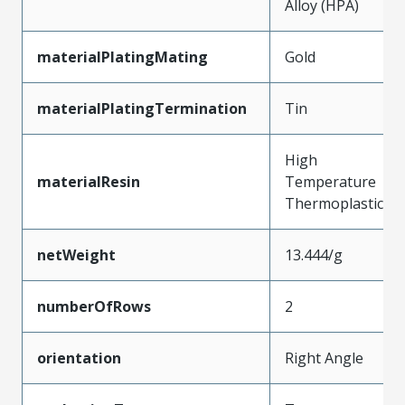
Alloy (HPA)
materialPlatingMating
Gold
materialPlatingTermination
Tin
High
materialResin
Temperature
Thermoplastic
netWeight
13.444/g
numberOfRows
2
orientation
Right Angle