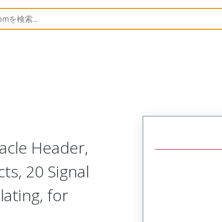
45984
459848131
cle Header,
ts, 20 Signal
lating, for