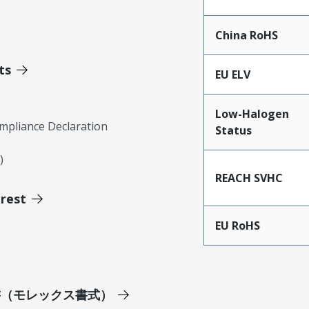
China RoHS
ts
EU ELV
Low-Halogen
mpliance Declaration
Status
)
REACH SVHC
erest
EU RoHS
明書（モレックス書式）