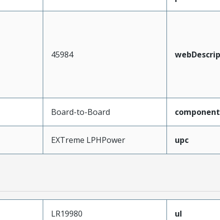
45984
webDescrip
Board-to-Board
component
EXTreme LPHPower
upc
LR19980
ul