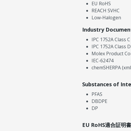
EU RoHS
REACH SVHC
Low-Halogen
Industry Documen
IPC 1752A Class C
IPC 1752A Class D
Molex Product Co
IEC-62474
chemSHERPA (xml
Substances of Int
PFAS
DBDPE
DP
EU RoHS適合証