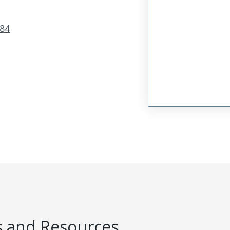
84
 and Resources