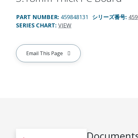
PART NUMBER
:
459848131
シリーズ番号
:
459
SERIES CHART
:
VIEW
Email This Page
Documents