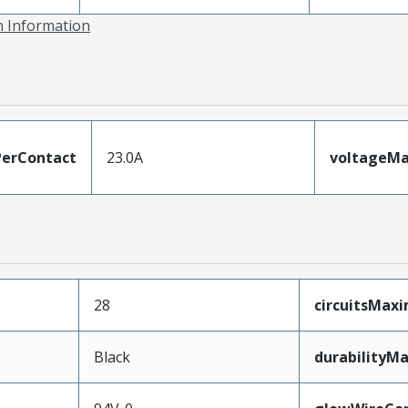
on Information
erContact
23.0A
voltageM
28
circuitsMax
Black
durabilityM