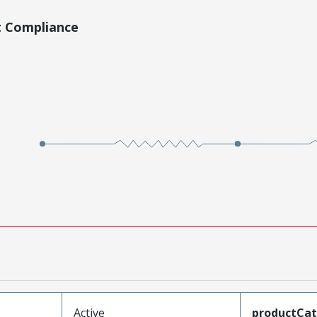
t Compliance
Active
productCa