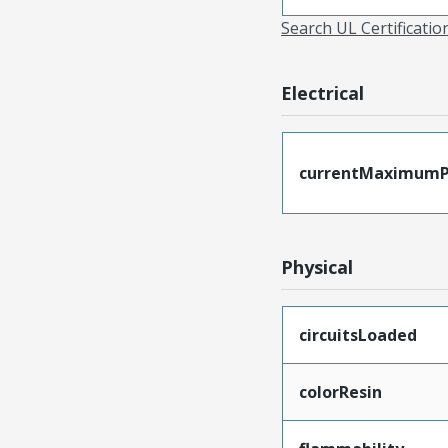
Search UL Certificati
Electrical
currentMaximumP
Physical
circuitsLoaded
colorResin