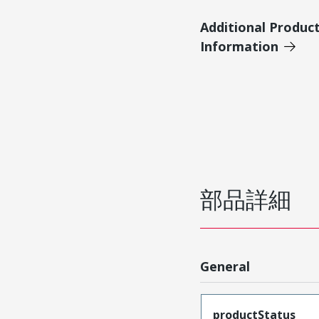
Additional Produc
Information
部品詳細
General
productStatus