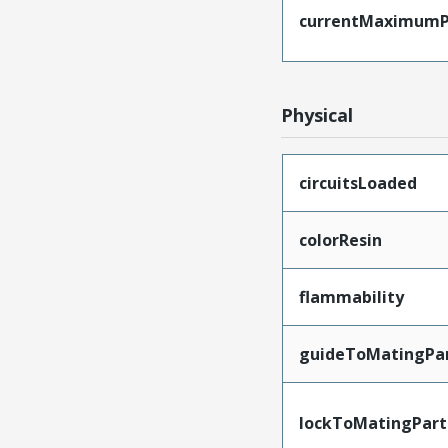
currentMaximumP
Physical
circuitsLoaded
colorResin
flammability
guideToMatingPa
lockToMatingPart