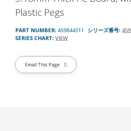
Plastic Pegs
PART NUMBER
:
459844311
シリーズ番号
:
459
SERIES CHART
:
VIEW
Email This Page