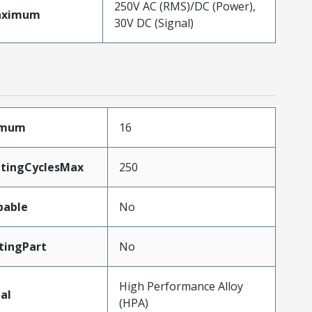
250V AC (RMS)/DC (Power),
aximum
30V DC (Signal)
imum
16
atingCyclesMax
250
pable
No
tingPart
No
High Performance Alloy
al
(HPA)