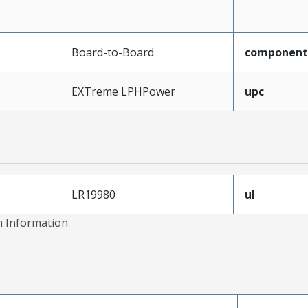
Board-to-Board
component
EXTreme LPHPower
upc
LR19980
ul
on Information