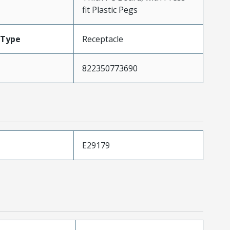
fit Plastic Pegs
Type
Receptacle
822350773690
E29179