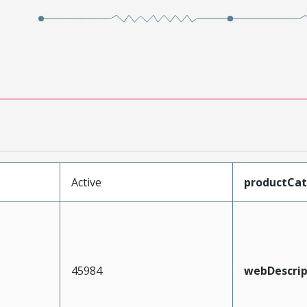
Active
productCa
45984
webDescrip