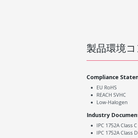
製品環境コ
Compliance State
EU RoHS
REACH SVHC
Low-Halogen
Industry Documen
IPC 1752A Class C
IPC 1752A Class D