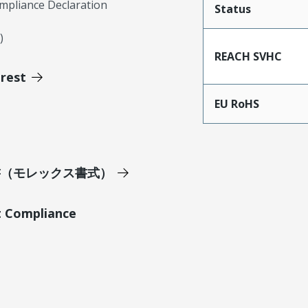
mpliance Declaration
Status
)
REACH SVHC
erest
EU RoHS
明書（モレックス書式）
t Compliance