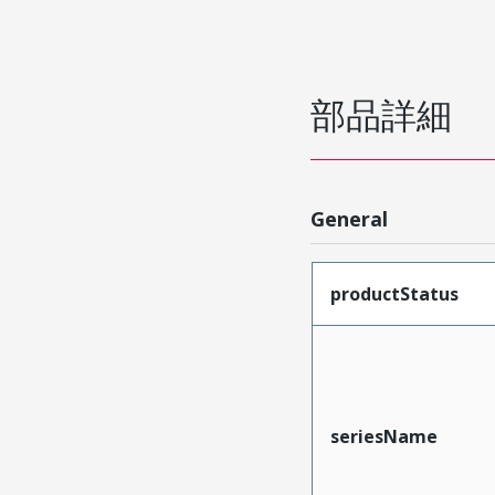
部品詳細
General
productStatus
seriesName