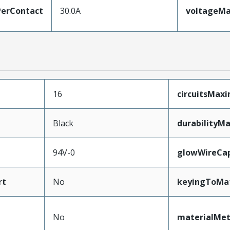
erContact
30.0A
voltageM
16
circuitsMax
Black
durabilityM
94V-0
glowWireCa
rt
No
keyingToMa
No
materialMet