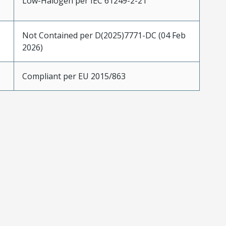
Low-Halogen per IEC 61249-2-21
Not Contained per D(2025)7771-DC (04 Feb
2026)
Compliant per EU 2015/863