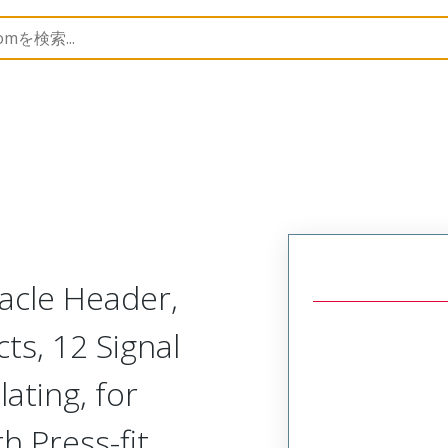
45984
459844311
cle Header,
ts, 12 Signal
lating, for
h Press-fit