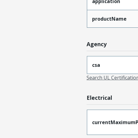
application
productName
Agency
csa
Search UL Certificati
Electrical
currentMaximumP