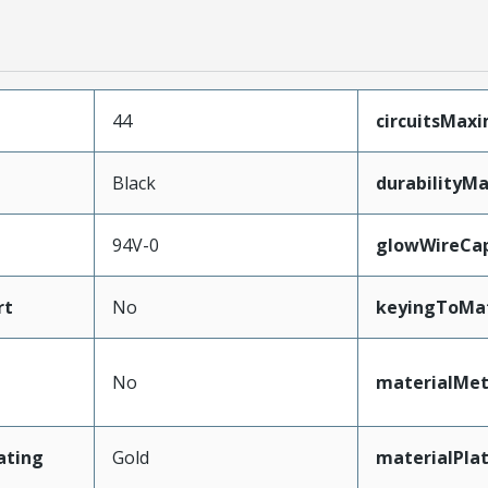
44
circuitsMax
Black
durabilityM
94V-0
glowWireCa
rt
No
keyingToMa
No
materialMet
ating
Gold
materialPla