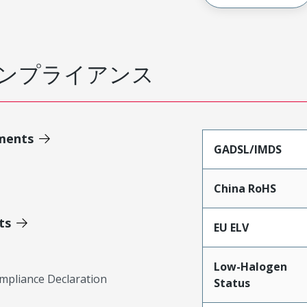
ンプライアンス
ments
GADSL/IMDS
China RoHS
ts
EU ELV
Low-Halogen
mpliance Declaration
Status