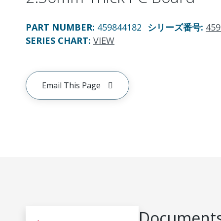
PART NUMBER
:
459844182
シリーズ番号
:
459
SERIES CHART
:
VIEW
Email This Page
Documents