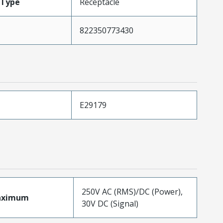
Type
Receptacle
822350773430
E29179
250V AC (RMS)/DC (Power),
aximum
30V DC (Signal)