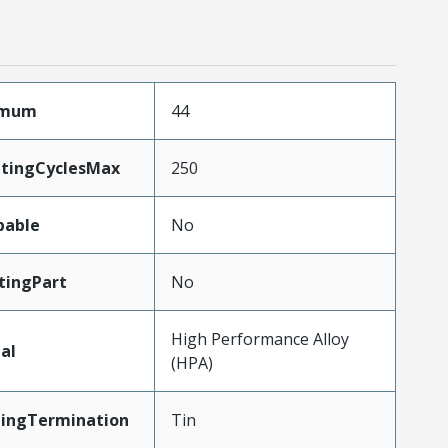
imum
44
atingCyclesMax
250
pable
No
tingPart
No
High Performance Alloy
al
(HPA)
tingTermination
Tin