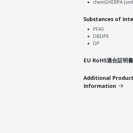
chemSHERPA (xml
Substances of Int
PFAS
DBDPE
DP
EU RoHS適合証
Additional Produc
Information