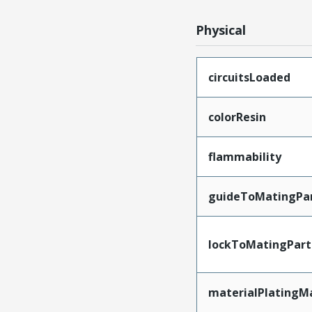
Physical
circuitsLoaded
colorResin
flammability
guideToMatingPa
lockToMatingPart
materialPlatingM