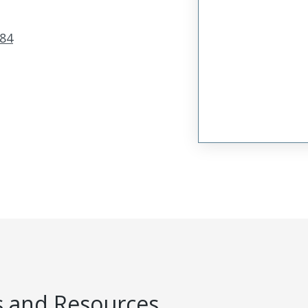
84
 and Resources