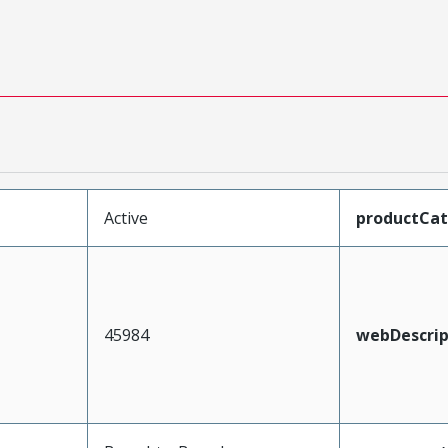
Active
productCa
45984
webDescrip