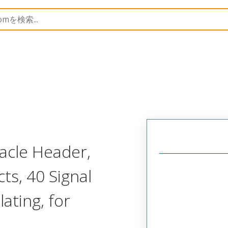
45984
459844182
cle Header,
ts, 40 Signal
lating, for