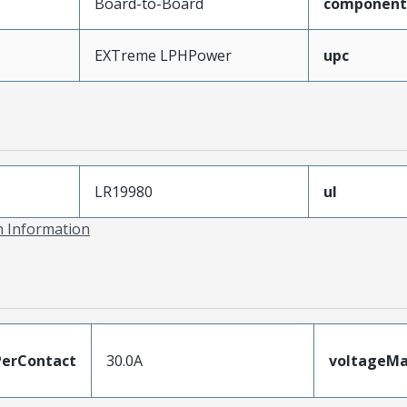
Board-to-Board
component
EXTreme LPHPower
upc
LR19980
ul
on Information
erContact
30.0A
voltageM