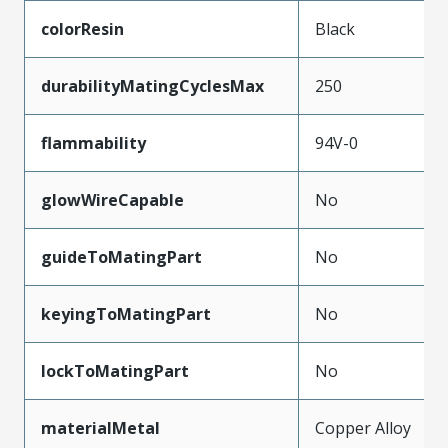
colorResin
Black
durabilityMatingCyclesMax
250
flammability
94V-0
glowWireCapable
No
guideToMatingPart
No
keyingToMatingPart
No
lockToMatingPart
No
materialMetal
Copper Alloy