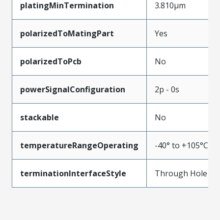
platingMinTermination
3.810µm
polarizedToMatingPart
Yes
polarizedToPcb
No
powerSignalConfiguration
2p - 0s
stackable
No
temperatureRangeOperating
-40° to +105°C
terminationInterfaceStyle
Through Hole