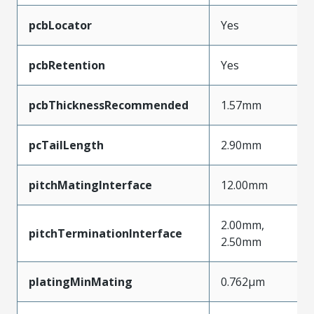
pcbLocator
Yes
pcbRetention
Yes
pcbThicknessRecommended
1.57mm
pcTailLength
2.90mm
pitchMatingInterface
12.00mm
2.00mm,
pitchTerminationInterface
2.50mm
platingMinMating
0.762µm