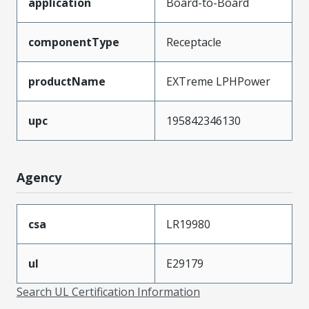
application
Board-to-Board
componentType
Receptacle
productName
EXTreme LPHPower
upc
195842346130
Agency
csa
LR19980
ul
E29179
Search UL Certification Information