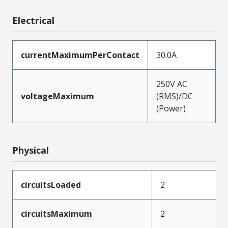
Electrical
currentMaximumPerContact
30.0A
250V AC
voltageMaximum
(RMS)/DC
(Power)
Physical
circuitsLoaded
2
circuitsMaximum
2