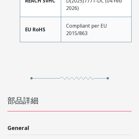
REACH SVHC
D(2025)7771-DC (04 Feb
2026)
Compliant per EU
EU RoHS
2015/863
部品詳細
General