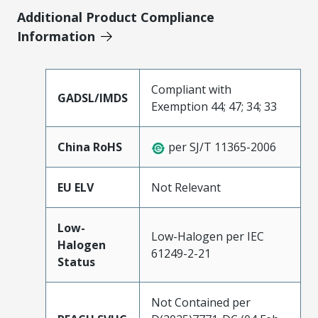
Additional Product Compliance
Information
Compliant with
GADSL/IMDS
Exemption 44; 47; 34; 33
China RoHS
per SJ/T 11365-2006
EU ELV
Not Relevant
Low-
Low-Halogen per IEC
Halogen
61249-2-21
Status
Not Contained per