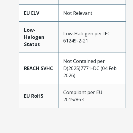
EU ELV
Not Relevant
Low-
Low-Halogen per IEC
Halogen
61249-2-21
Status
Not Contained per
REACH SVHC
D(2025)7771-DC (04 Feb
2026)
Compliant per EU
EU RoHS
2015/863