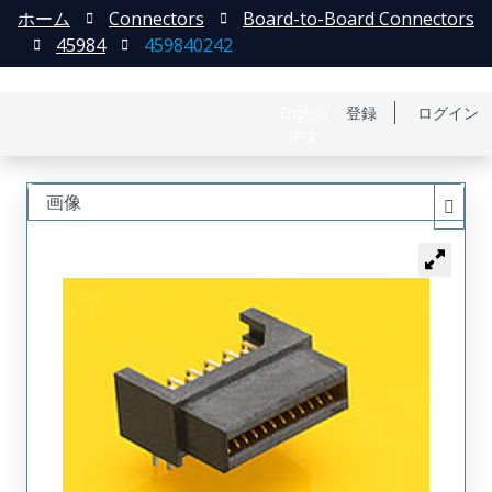
ホーム
Connectors
Board-to-Board Connectors
45984
459840242
English
登録
ログイン
中文
画像