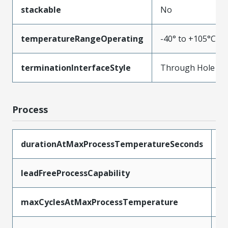
stackable
No
temperatureRangeOperating
-40° to +105°C
terminationInterfaceStyle
Through Hole
Process
durationAtMaxProcessTemperatureSeconds
2
leadFreeProcessCapability
W
maxCyclesAtMaxProcessTemperature
3