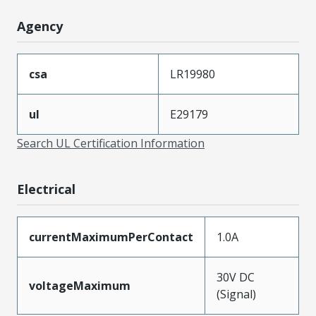
Agency
csa
LR19980
ul
E29179
Search UL Certification Information
Electrical
currentMaximumPerContact
1.0A
30V DC
voltageMaximum
(Signal)