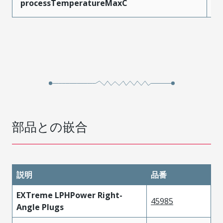
processTemperatureMaxC
2
部品との嵌合
説明
品番
EXTreme LPHPower Right-
45985
Angle Plugs