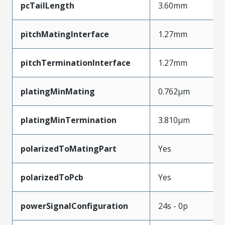
pcTailLength
3.60mm
pitchMatingInterface
1.27mm
pitchTerminationInterface
1.27mm
platingMinMating
0.762µm
platingMinTermination
3.810µm
polarizedToMatingPart
Yes
polarizedToPcb
Yes
powerSignalConfiguration
24s - 0p