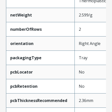
Thermoplastic
netWeight
2.599/g
numberOfRows
2
orientation
Right Angle
packagingType
Tray
pcbLocator
No
pcbRetention
No
pcbThicknessRecommended
2.36mm