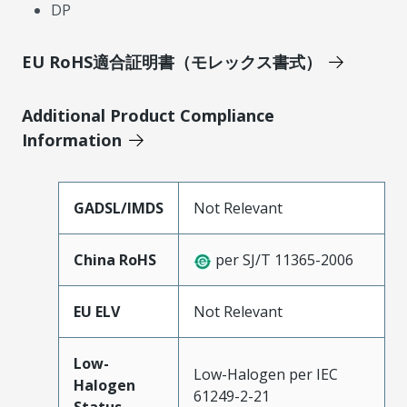
DP
EU RoHS適合証明書（モレックス書式）
Additional Product Compliance
Information
GADSL/IMDS
Not Relevant
China RoHS
per SJ/T 11365-2006
EU ELV
Not Relevant
Low-
Low-Halogen per IEC
Halogen
61249-2-21