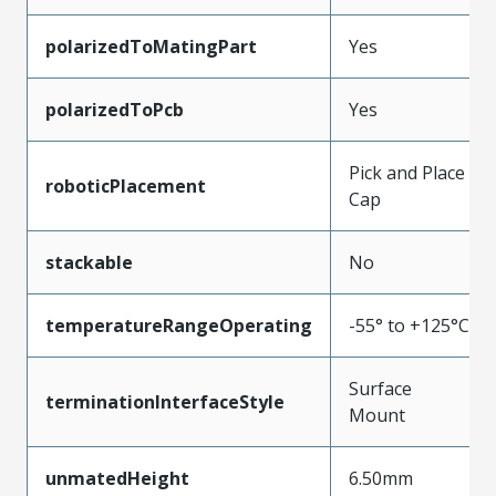
polarizedToMatingPart
Yes
polarizedToPcb
Yes
Pick and Place
roboticPlacement
Cap
stackable
No
temperatureRangeOperating
-55° to +125°C
Surface
terminationInterfaceStyle
Mount
unmatedHeight
6.50mm