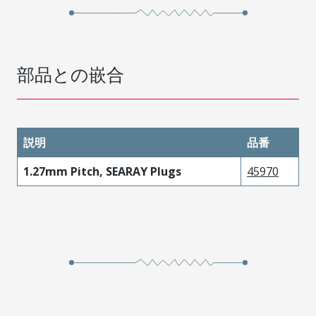
部品との嵌合
説明
品番
1.27mm Pitch, SEARAY Plugs
45970