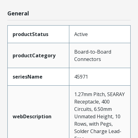
General
productStatus
Active
Board-to-Board
productCategory
Connectors
seriesName
45971
1.27mm Pitch, SEARAY
Receptacle, 400
Circuits, 6.50mm
webDescription
Unmated Height, 10
Rows, with Pegs,
Solder Charge Lead-