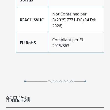
Status
Not Contained per
REACH SVHC
D(2025)7771-DC (04 Feb
2026)
Compliant per EU
EU RoHS
2015/863
部品詳細