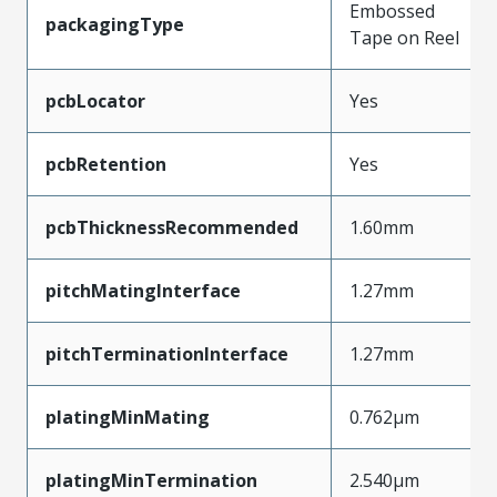
Embossed
packagingType
Tape on Reel
pcbLocator
Yes
pcbRetention
Yes
pcbThicknessRecommended
1.60mm
pitchMatingInterface
1.27mm
pitchTerminationInterface
1.27mm
platingMinMating
0.762µm
platingMinTermination
2.540µm