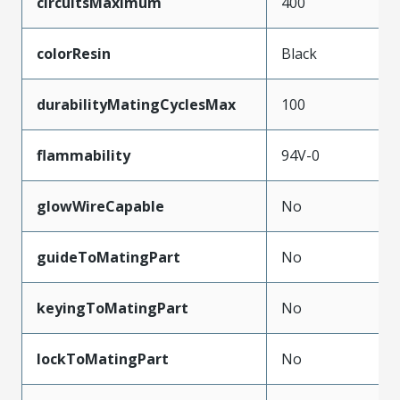
circuitsMaximum
400
colorResin
Black
durabilityMatingCyclesMax
100
flammability
94V-0
glowWireCapable
No
guideToMatingPart
No
keyingToMatingPart
No
lockToMatingPart
No