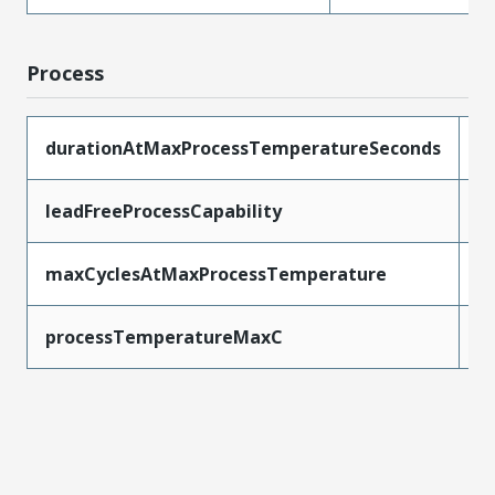
Process
durationAtMaxProcessTemperatureSeconds
3
leadFreeProcessCapability
R
maxCyclesAtMaxProcessTemperature
1
processTemperatureMaxC
2