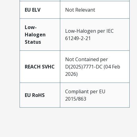
EU ELV
Not Relevant
Low-
Low-Halogen per IEC
Halogen
61249-2-21
Status
Not Contained per
REACH SVHC
D(2025)7771-DC (04 Feb
2026)
Compliant per EU
EU RoHS
2015/863