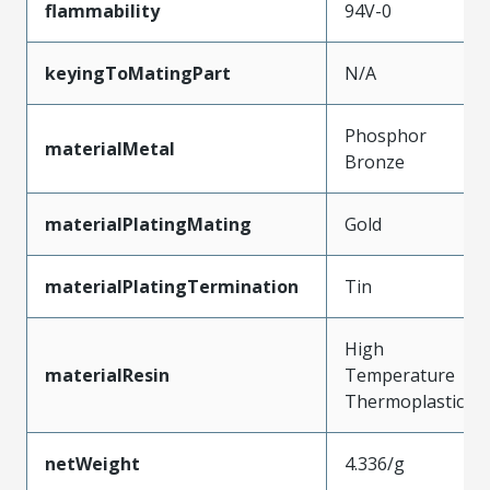
flammability
94V-0
keyingToMatingPart
N/A
Phosphor
materialMetal
Bronze
materialPlatingMating
Gold
materialPlatingTermination
Tin
High
materialResin
Temperature
Thermoplastic
netWeight
4.336/g