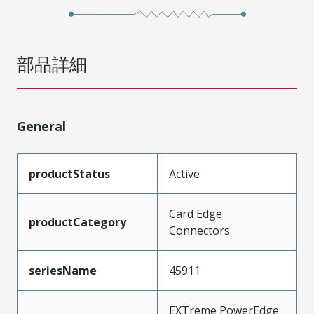
部品詳細
General
productStatus
Active
Card Edge
productCategory
Connectors
seriesName
45911
EXTreme PowerEdge