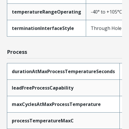
temperatureRangeOperating
-40° to +105°C
terminationInterfaceStyle
Through Hole
Process
durationAtMaxProcessTemperatureSeconds
5
leadFreeProcessCapability
W
maxCyclesAtMaxProcessTemperature
1
processTemperatureMaxC
2