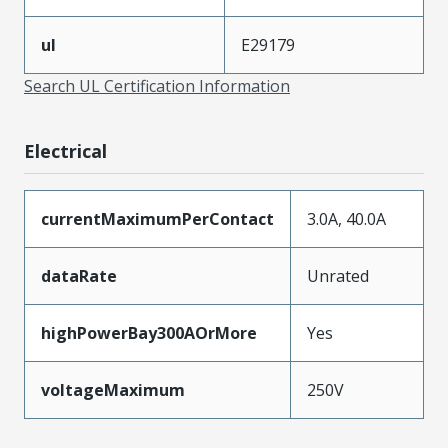
ul
E29179
Search UL Certification Information
Electrical
currentMaximumPerContact
3.0A, 40.0A
dataRate
Unrated
highPowerBay300AOrMore
Yes
voltageMaximum
250V