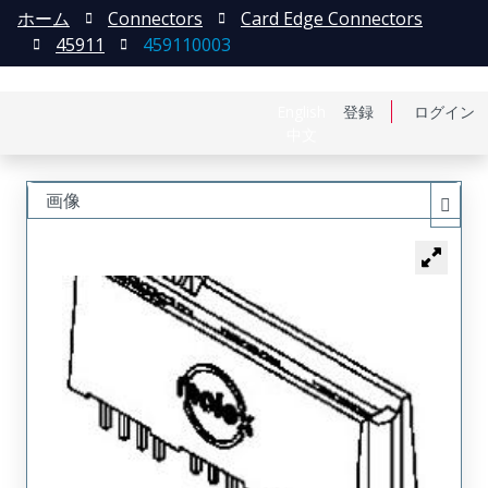
ホーム
Connectors
Card Edge Connectors
45911
459110003
English
登録
ログイン
中文
画像