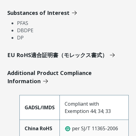
Substances of Interest
PFAS
DBDPE
DP
EU RoHS適合証明書（モレックス書式）
Additional Product Compliance
Information
Compliant with
GADSL/IMDS
Exemption 44; 34; 33
China RoHS
per SJ/T 11365-2006