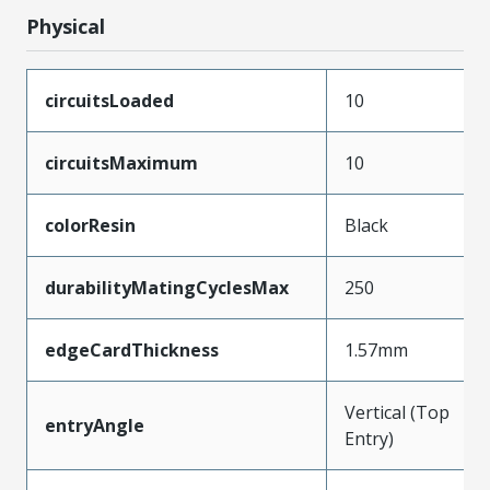
Physical
circuitsLoaded
10
circuitsMaximum
10
colorResin
Black
durabilityMatingCyclesMax
250
edgeCardThickness
1.57mm
Vertical (Top
entryAngle
Entry)