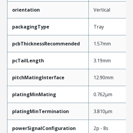
orientation
Vertical
packagingType
Tray
pcbThicknessRecommended
1.57mm
pcTailLength
3.19mm
pitchMatingInterface
12.90mm
platingMinMating
0.762µm
platingMinTermination
3.810µm
powerSignalConfiguration
2p - 8s