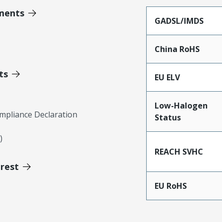
ments
GADSL/IMDS
China RoHS
ts
EU ELV
Low-Halogen
mpliance Declaration
Status
)
REACH SVHC
erest
EU RoHS