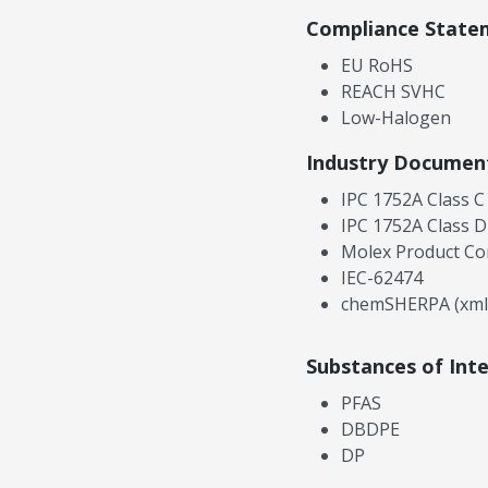
Compliance State
EU RoHS
REACH SVHC
Low-Halogen
Industry Documen
IPC 1752A Class C
IPC 1752A Class D
Molex Product Co
IEC-62474
chemSHERPA (xml
Substances of Int
PFAS
DBDPE
DP