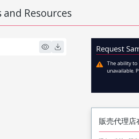
 and Resources
Request Sa
The ability t
unavailable. P
販売代理店