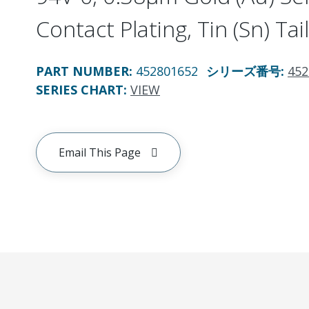
Contact Plating, Tin (Sn) Tail
PART NUMBER
:
452801652
シリーズ番号
:
452
SERIES CHART
:
VIEW
Email This Page