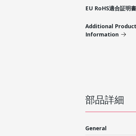
EU RoHS適合証
Additional Produc
Information
部品詳細
General