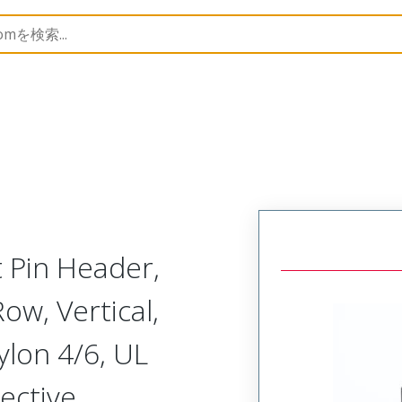
B Headers and Receptacles
45280
452801652
t Pin Header,
ow, Vertical,
ylon 4/6, UL
ective