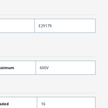
E29179
aximum
600V
oaded
16