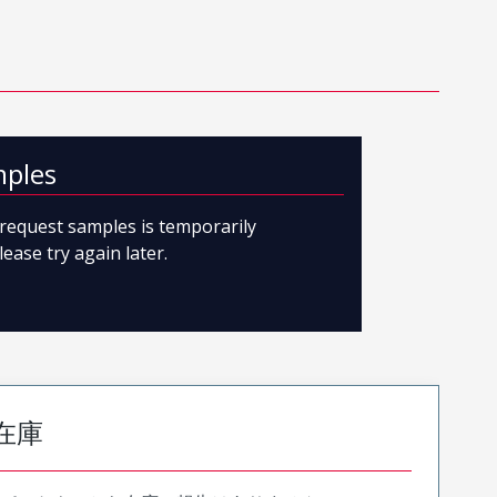
mples
o request samples is temporarily
lease try again later.
在庫