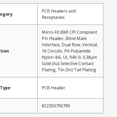
PCB Headers and
tegory
Receptacles
Micro-Fit BMI CPI Compliant
Pin Header, Blind Mate
Interface, Dual Row, Vertical,
tion
16 Circuits, PA Polyamide
Nylon 4/6, UL 94V-0, 0.38µm
Gold (Au) Selective Contact
Plating, Tin (Sn) Tail Plating
Type
PCB Header
822350790789