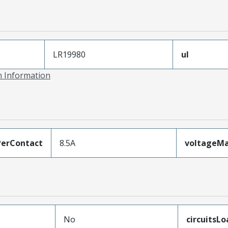
LR19980
ul
on Information
erContact
8.5A
voltageM
No
circuitsL