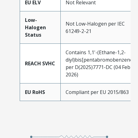
EU ELV
Not Relevant
Low-
Not Low-Halogen per IEC
Halogen
61249-2-21
Status
Contains 1,1'-(Ethane-1,2-
diyl)bis[pentabromobenzene]
REACH SVHC
per D(2025)7771-DC (04 Feb
2026)
EU RoHS
Compliant per EU 2015/863