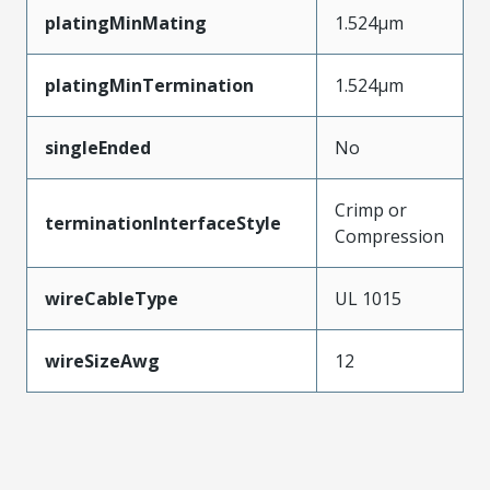
platingMinMating
1.524µm
platingMinTermination
1.524µm
singleEnded
No
Crimp or
terminationInterfaceStyle
Compression
wireCableType
UL 1015
wireSizeAwg
12