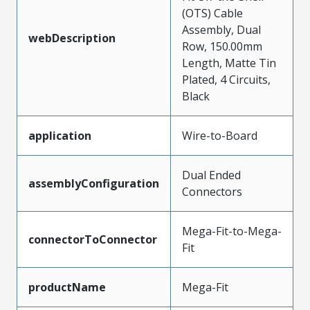
(OTS) Cable
Assembly, Dual
webDescription
Row, 150.00mm
Length, Matte Tin
Plated, 4 Circuits,
Black
application
Wire-to-Board
Dual Ended
assemblyConfiguration
Connectors
Mega-Fit-to-Mega-
connectorToConnector
Fit
productName
Mega-Fit