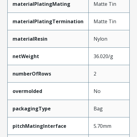
materialPlatingMating
Matte Tin
materialPlatingTermination
Matte Tin
materialResin
Nylon
netWeight
36.020/g
numberOfRows
2
overmolded
No
packagingType
Bag
pitchMatingInterface
5.70mm