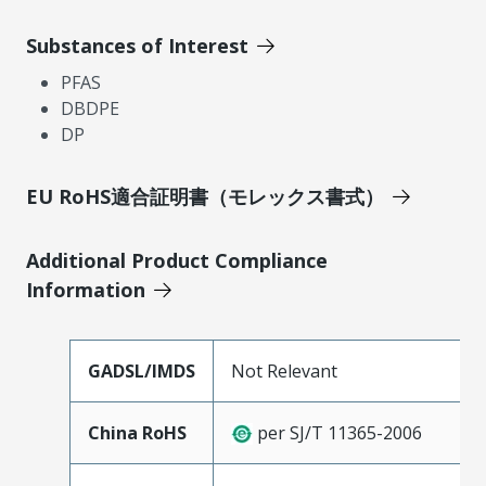
Substances of Interest
PFAS
DBDPE
DP
EU RoHS適合証明書（モレックス書式）
Additional Product Compliance
Information
GADSL/IMDS
Not Relevant
China RoHS
per SJ/T 11365-2006