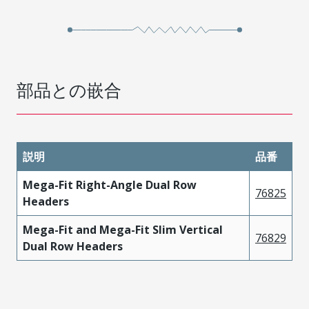
部品との嵌合
説明
品番
Mega-Fit Right-Angle Dual Row
76825
Headers
Mega-Fit and Mega-Fit Slim Vertical
76829
Dual Row Headers