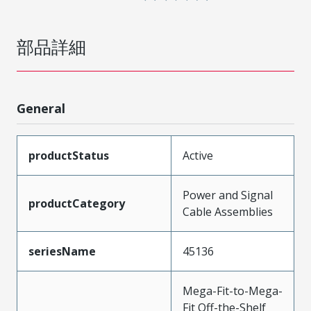
部品詳細
General
productStatus
Active
Power and Signal
productCategory
Cable Assemblies
seriesName
45136
Mega-Fit-to-Mega-
Fit Off-the-Shelf