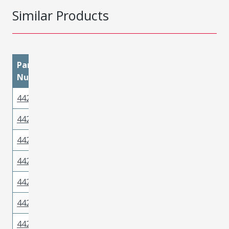
Similar Products
Part
materialMetal
materialPlatingMatin
Number
442626420
Copper
Gold
442626421
Copper
Gold
442626320
Copper
Gold
442626321
Copper
Gold
442626322
Copper
Gold
442626312
Copper
Tin
442626311
Copper
Tin