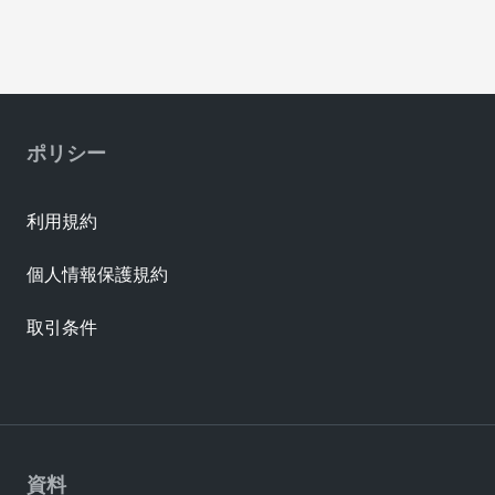
High
442624434
Performance
Tin
Alloy (HPA)
High
ポリシー
442624532
Performance
Tin
Alloy (HPA)
利用規約
個人情報保護規約
取引条件
資料