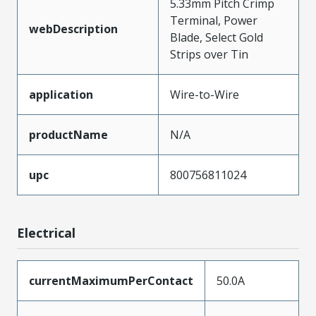
5.33mm Pitch Crimp
Terminal, Power
webDescription
Blade, Select Gold
Strips over Tin
application
Wire-to-Wire
productName
N/A
upc
800756811024
Electrical
currentMaximumPerContact
50.0A