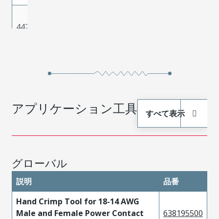
High
442624336
Performance
Tin
Alloy (HPA)
High
442624436
Performance
Tin
Alloy (HPA)
High
アプリケーション工具
すべて表示
442624536
Performance
Tin
Alloy (HPA)
High
442624636
Performance
Tin
グローバル
Alloy (HPA)
説明
品番
High
442624334
Performance
Tin
Hand Crimp Tool for 18-14 AWG
Alloy (HPA)
Male and Female Power Contact
638195500