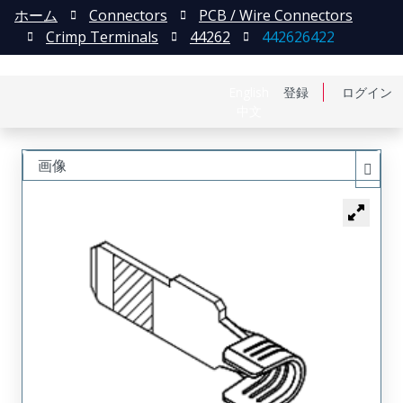
ホーム
Connectors
PCB / Wire Connectors
Crimp Terminals
44262
442626422
English
登録
ログイン
中文
画像