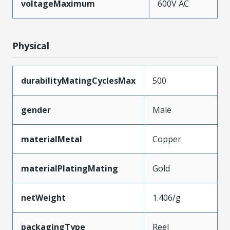
voltageMaximum
600V AC
Physical
durabilityMatingCyclesMax
500
gender
Male
materialMetal
Copper
materialPlatingMating
Gold
netWeight
1.406/g
packagingType
Reel