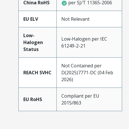
China RoHS
per SJ/T 11365-2006
EU ELV
Not Relevant
Low-
Low-Halogen per IEC
Halogen
61249-2-21
Status
Not Contained per
REACH SVHC
D(2025)7771-DC (04 Feb
2026)
Compliant per EU
EU RoHS
2015/863