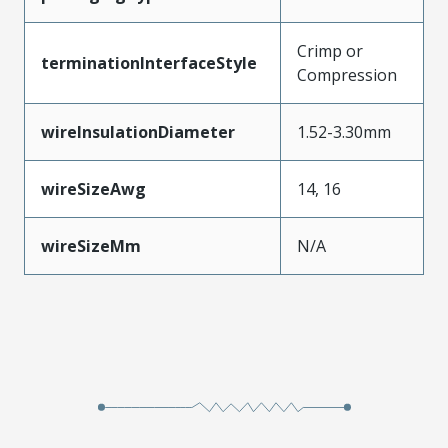
Crimp or
terminationInterfaceStyle
Compression
wireInsulationDiameter
1.52-3.30mm
wireSizeAwg
14, 16
wireSizeMm
N/A