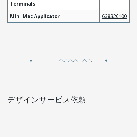
Terminals
High
442624432
Performance
Tin
Mini-Mac Applicator
638326100
Alloy (HPA)
High
442624534
Performance
Tin
Alloy (HPA)
High
442624632
Performance
Tin
Alloy (HPA)
High
デザインサービス依頼
442624634
Performance
Tin
Alloy (HPA)
High
442624332
Performance
Tin
Alloy (HPA)