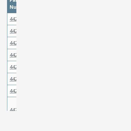
Part
materialMetal
materialPlatingMatin
Number
442626322
Copper
Gold
442626321
Copper
Gold
442626311
Copper
Tin
442626312
Copper
Tin
442626420
Copper
Gold
442626421
Copper
Gold
442626422
Copper
Gold
High
442624532
Performance
Tin
Alloy (HPA)
High