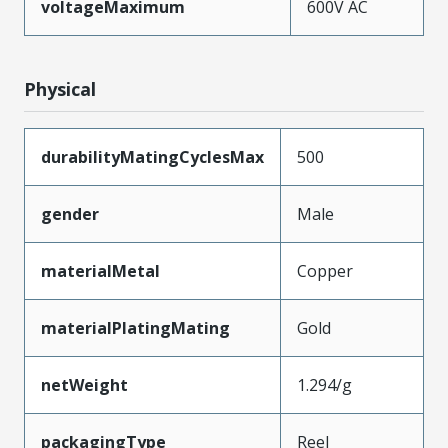
voltageMaximum
600V AC
Physical
durabilityMatingCyclesMax
500
gender
Male
materialMetal
Copper
materialPlatingMating
Gold
netWeight
1.294/g
packagingType
Reel