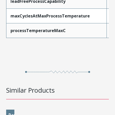
leadFreeProcessCapability
S
maxCyclesAtMaxProcessTemperature
3
processTemperatureMaxC
2
Similar Products