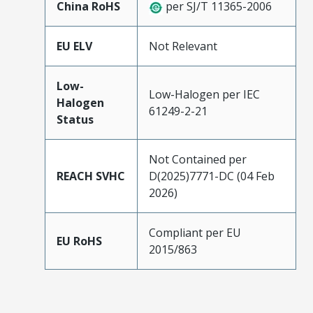
China RoHS
per SJ/T 11365-2006
EU ELV
Not Relevant
Low-
Low-Halogen per IEC
Halogen
61249-2-21
Status
Not Contained per
REACH SVHC
D(2025)7771-DC (04 Feb
2026)
Compliant per EU
EU RoHS
2015/863