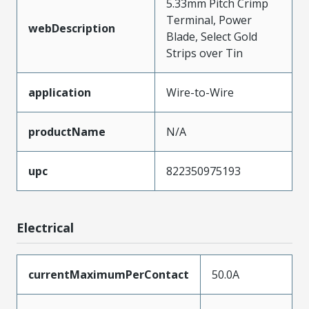
5.33mm Pitch Crimp
Terminal, Power
webDescription
Blade, Select Gold
Strips over Tin
application
Wire-to-Wire
productName
N/A
upc
822350975193
Electrical
currentMaximumPerContact
50.0A