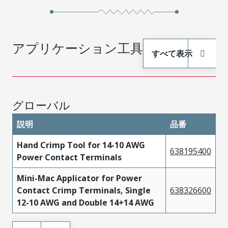
442624332
Performance
Tin
Alloy (HPA)
High
アプリケーション工具
すべて表示
442624432
Performance
Tin
Alloy (HPA)
High
442624632
Performance
Tin
グローバル
Alloy (HPA)
説明
品番
High
442624636
Performance
Tin
Hand Crimp Tool for 14-10 AWG
638195400
Alloy (HPA)
Power Contact Terminals
High
Mini-Mac Applicator for Power
442624334
Performance
Tin
Contact Crimp Terminals, Single
638326600
Alloy (HPA)
12-10 AWG and Double 14+14 AWG
High