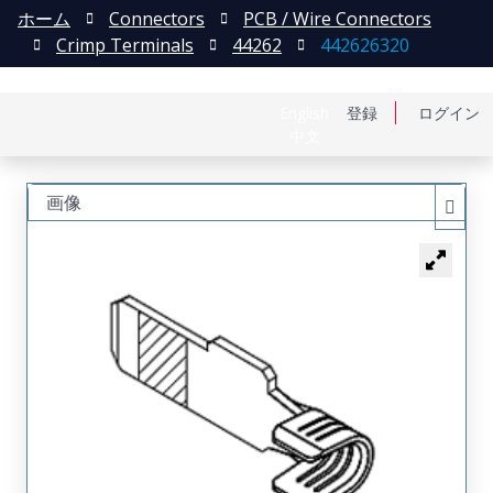
ホーム
Connectors
PCB / Wire Connectors
Crimp Terminals
44262
442626320
English
登録
ログイン
中文
画像