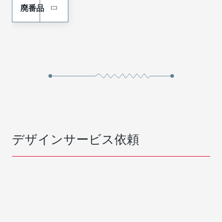
442624336
Performance
Tin
廃番品
Alloy (HPA)
High
442624436
Performance
Tin
Alloy (HPA)
High
442624534
Performance
Tin
Alloy (HPA)
High
デザインサービス依頼
442624536
Performance
Tin
Alloy (HPA)
High
442624634
Performance
Tin
Alloy (HPA)
High