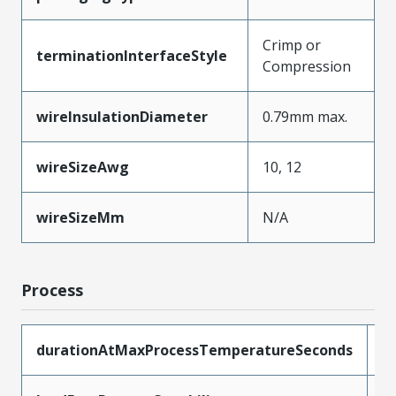
Crimp or
terminationInterfaceStyle
Compression
wireInsulationDiameter
0.79mm max.
wireSizeAwg
10, 12
wireSizeMm
N/A
Process
durationAtMaxProcessTemperatureSeconds
4