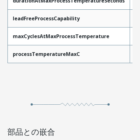
durationAtMaxProcessTemperatureSeconds
3
leadFreeProcessCapability
S
maxCyclesAtMaxProcessTemperature
3
processTemperatureMaxC
2
部品との嵌合