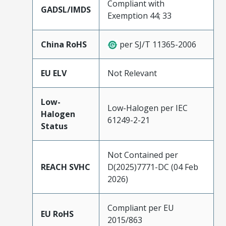
Compliant with
GADSL/IMDS
Exemption 44; 33
China RoHS
per SJ/T 11365-2006
EU ELV
Not Relevant
Low-
Low-Halogen per IEC
Halogen
61249-2-21
Status
Not Contained per
REACH SVHC
D(2025)7771-DC (04 Feb
2026)
Compliant per EU
EU RoHS
2015/863