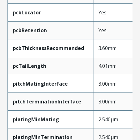
pcbLocator
Yes
pcbRetention
Yes
pcbThicknessRecommended
3.60mm
pcTailLength
4.01mm
pitchMatingInterface
3.00mm
pitchTerminationInterface
3.00mm
platingMinMating
2.540µm
platingMinTermination
2.540µm