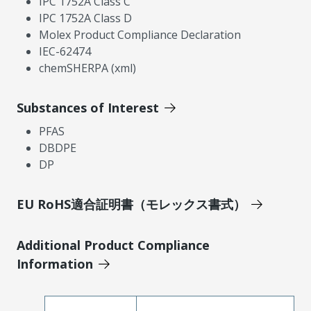
IPC 1752A Class C
IPC 1752A Class D
Molex Product Compliance Declaration
IEC-62474
chemSHERPA (xml)
Substances of Interest
PFAS
DBDPE
DP
EU RoHS適合証明書（モレックス書式）
Additional Product Compliance
Information