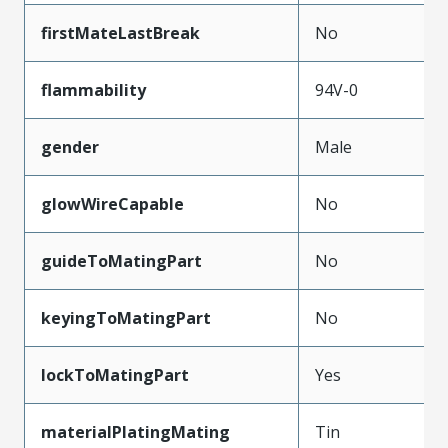
firstMateLastBreak
No
flammability
94V-0
gender
Male
glowWireCapable
No
guideToMatingPart
No
keyingToMatingPart
No
lockToMatingPart
Yes
materialPlatingMating
Tin