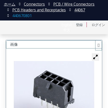
ホーム
Connectors
PCB / Wire Connectors
PCB Headers and Receptacles
44067
440670801
English
登録
ログイン
中文
画像