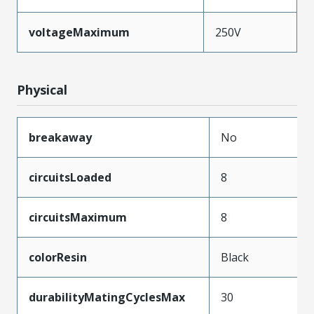
voltageMaximum
250V
Physical
breakaway
No
circuitsLoaded
8
circuitsMaximum
8
colorResin
Black
durabilityMatingCyclesMax
30