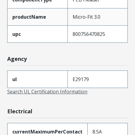
productName
Micro-Fit 3.0
upc
800756470825
Agency
ul
E29179
Search UL Certification Information
Electrical
currentMaximumPerContact
8.5A