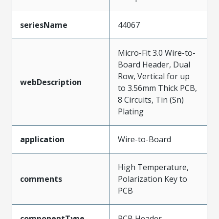
seriesName
44067
Micro-Fit 3.0 Wire-to-
Board Header, Dual
Row, Vertical for up
webDescription
to 3.56mm Thick PCB,
8 Circuits, Tin (Sn)
Plating
application
Wire-to-Board
High Temperature,
comments
Polarization Key to
PCB
componentType
PCB Header