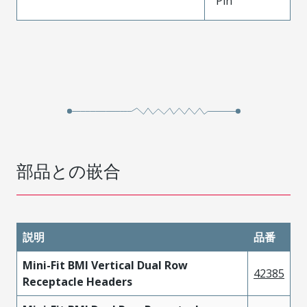
Pin
部品との嵌合
説明
品番
Mini-Fit BMI Vertical Dual Row
42385
Receptacle Headers