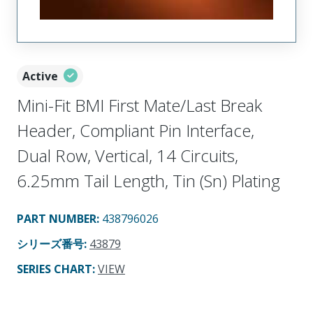
Active
Mini-Fit BMI First Mate/Last Break
Header, Compliant Pin Interface,
Dual Row, Vertical, 14 Circuits,
6.25mm Tail Length, Tin (Sn) Plating
PART NUMBER
:
438796026
シリーズ番号
:
43879
SERIES CHART
:
VIEW