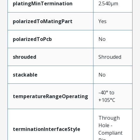
platingMinTermination
2.540µm
polarizedToMatingPart
Yes
polarizedToPcb
No
shrouded
Shrouded
stackable
No
-40° to
temperatureRangeOperating
+105°C
Through
Hole -
terminationInterfaceStyle
Compliant