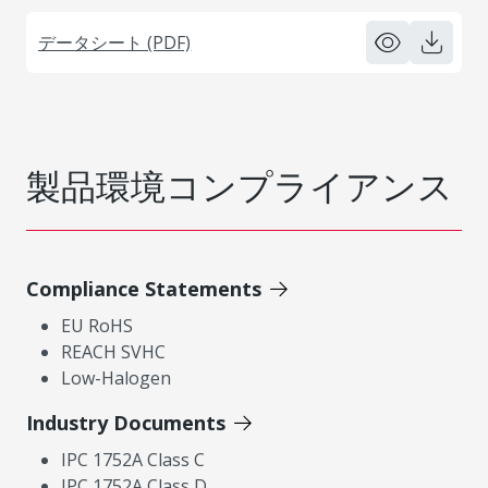
データシート (PDF)
製品環境コンプライアンス
Compliance Statements
EU RoHS
REACH SVHC
Low-Halogen
Industry Documents
IPC 1752A Class C
IPC 1752A Class D