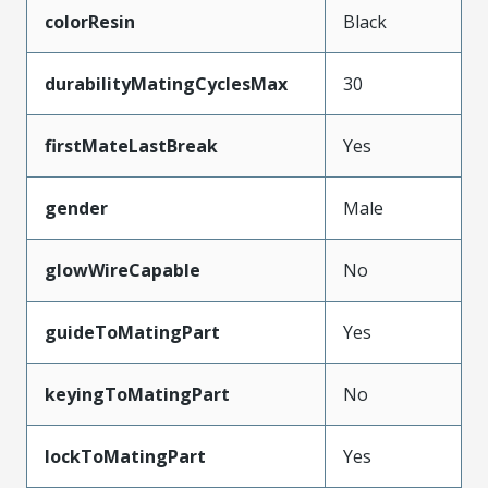
colorResin
Black
durabilityMatingCyclesMax
30
firstMateLastBreak
Yes
gender
Male
glowWireCapable
No
guideToMatingPart
Yes
keyingToMatingPart
No
lockToMatingPart
Yes