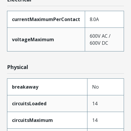
currentMaximumPerContact
8.0A
600V AC /
voltageMaximum
600V DC
Physical
breakaway
No
circuitsLoaded
14
circuitsMaximum
14