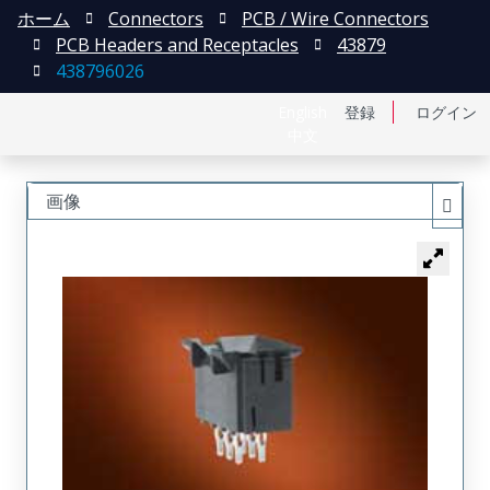
ホーム
Connectors
PCB / Wire Connectors
PCB Headers and Receptacles
43879
438796026
English
登録
ログイン
中文
画像