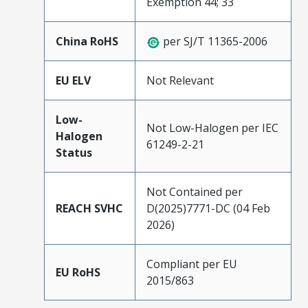
Exemption 44; 33
China RoHS
per SJ/T 11365-2006
EU ELV
Not Relevant
Low-
Not Low-Halogen per IEC
Halogen
61249-2-21
Status
Not Contained per
REACH SVHC
D(2025)7771-DC (04 Feb
2026)
Compliant per EU
EU RoHS
2015/863