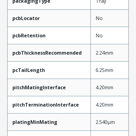
packagingType
Tray
pcbLocator
No
pcbRetention
No
pcbThicknessRecommended
2.24mm
pcTailLength
6.25mm
pitchMatingInterface
4.20mm
pitchTerminationInterface
4.20mm
platingMinMating
2.540µm