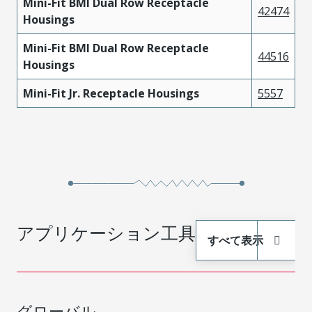
Mini-Fit BMI Dual Row Receptacle
42474
Housings
Mini-Fit BMI Dual Row Receptacle
44516
Housings
Mini-Fit Jr. Receptacle Housings
5557
アプリケーション工具
すべて表示
グローバル