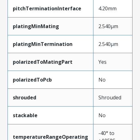
pitchTerminationInterface
4.20mm
platingMinMating
2.540µm
platingMinTermination
2.540µm
polarizedToMatingPart
Yes
polarizedToPcb
No
shrouded
Shrouded
stackable
No
-40° to
temperatureRangeOperating