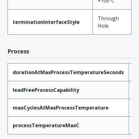
+105°C
Through
terminationInterfaceStyle
Hole
Process
durationAtMaxProcessTemperatureSeconds
5
leadFreeProcessCapability
W
maxCyclesAtMaxProcessTemperature
1
processTemperatureMaxC
2