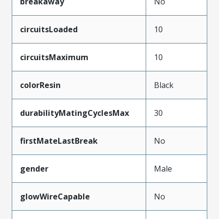
breakaway
No
circuitsLoaded
10
circuitsMaximum
10
colorResin
Black
durabilityMatingCyclesMax
30
firstMateLastBreak
No
gender
Male
glowWireCapable
No