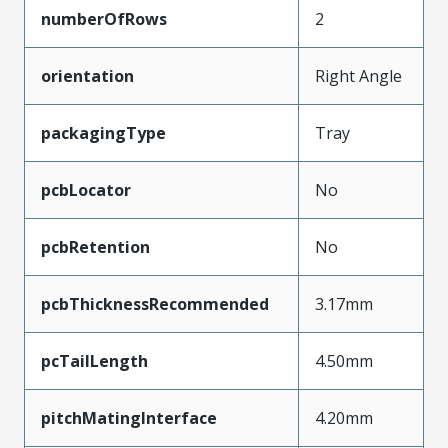
numberOfRows
2
orientation
Right Angle
packagingType
Tray
pcbLocator
No
pcbRetention
No
pcbThicknessRecommended
3.17mm
pcTailLength
4.50mm
pitchMatingInterface
4.20mm