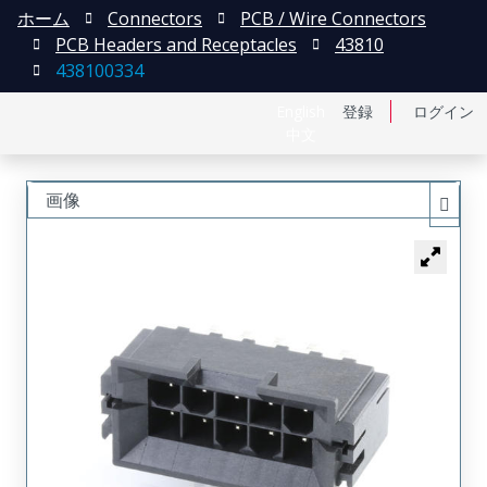
ホーム
Connectors
PCB / Wire Connectors
PCB Headers and Receptacles
43810
438100334
English
登録
ログイン
中文
画像