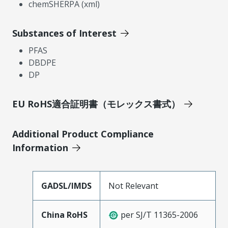
chemSHERPA (xml)
Substances of Interest
PFAS
DBDPE
DP
EU RoHS適合証明書（モレックス書式）
Additional Product Compliance
Information
GADSL/IMDS
Not Relevant
China RoHS
per SJ/T 11365-2006