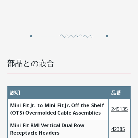
部品との嵌合
説明
品番
Mini-Fit Jr.-to-Mini-Fit Jr. Off-the-Shelf
245135
(OTS) Overmolded Cable Assemblies
Mini-Fit BMI Vertical Dual Row
42385
Receptacle Headers