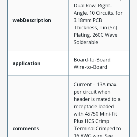
Dual Row, Right-
Angle, 10 Circuits, for
webDescription
3.18mm PCB
Thickness, Tin (Sn)
Plating, 260C Wave
Solderable
Board-to-Board,
application
Wire-to-Board
Current = 13A max.
per circuit when
header is mated to a
receptacle loaded
with 45750 Mini-Fit
Plus HCS Crimp
comments
Terminal Crimped to
16 AWG wire. See