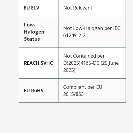
EU ELV
Not Relevant
Low-
Not Low-Halogen per IEC
Halogen
61249-2-21
Status
Not Contained per
REACH SVHC
D(2025)4165-DC (25 June
2025)
Compliant per EU
EU RoHS
2015/863