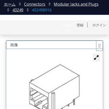
ホーム
Connectors
Modular Jacks and Plugs
43249
432498916
English
登録
ログイン
中文
画像