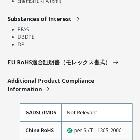
chemSHERPA (xml)
Substances of Interest
PFAS
DBDPE
DP
EU RoHS適合証明書（モレックス書式）
Additional Product Compliance
Information
GADSL/IMDS
Not Relevant
China RoHS
per SJ/T 11365-2006