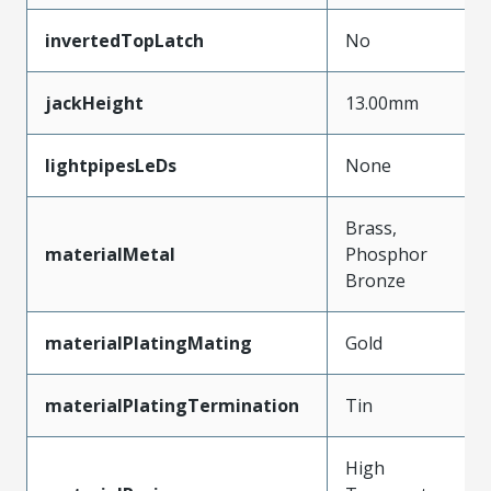
invertedTopLatch
No
jackHeight
13.00mm
lightpipesLeDs
None
Brass,
materialMetal
Phosphor
Bronze
materialPlatingMating
Gold
materialPlatingTermination
Tin
High