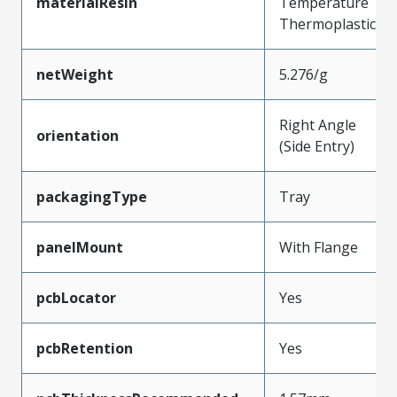
materialResin
Temperature
Thermoplastic
netWeight
5.276/g
Right Angle
orientation
(Side Entry)
packagingType
Tray
panelMount
With Flange
pcbLocator
Yes
pcbRetention
Yes