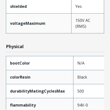
shielded
Yes
150V AC
voltageMaximum
(RMS)
Physical
bootColor
N/A
colorResin
Black
durabilityMatingCyclesMax
500
flammability
94V-0