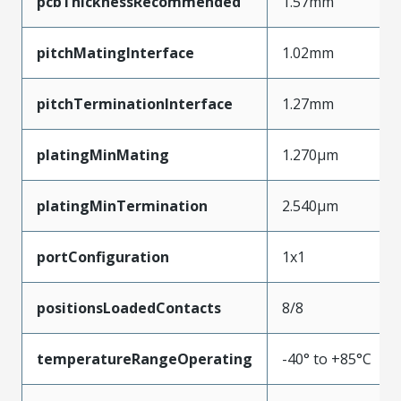
pcbThicknessRecommended
1.57mm
pitchMatingInterface
1.02mm
pitchTerminationInterface
1.27mm
platingMinMating
1.270µm
platingMinTermination
2.540µm
portConfiguration
1x1
positionsLoadedContacts
8/8
temperatureRangeOperating
-40° to +85°C