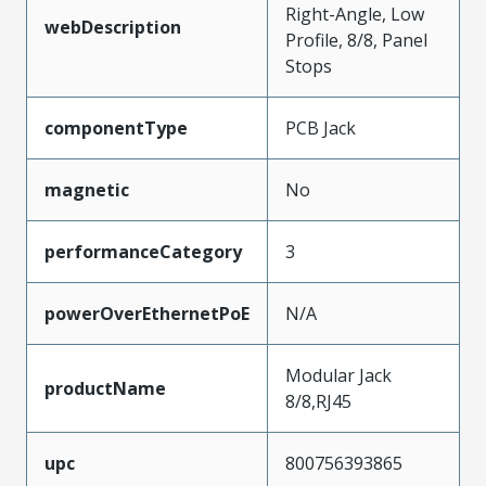
Right-Angle, Low
webDescription
Profile, 8/8, Panel
Stops
componentType
PCB Jack
magnetic
No
performanceCategory
3
powerOverEthernetPoE
N/A
Modular Jack
productName
8/8,RJ45
upc
800756393865