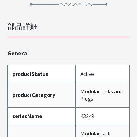
部品詳細
General
productStatus
Active
Modular Jacks and
productCategory
Plugs
seriesName
43249
Modular Jack,