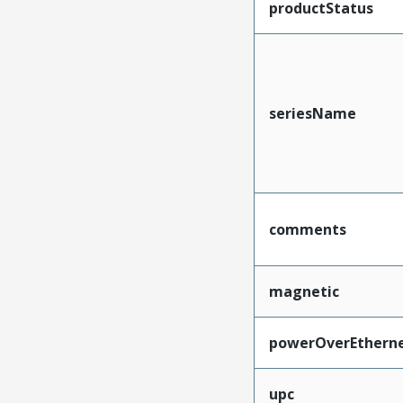
productStatus
seriesName
comments
magnetic
powerOverEthern
upc