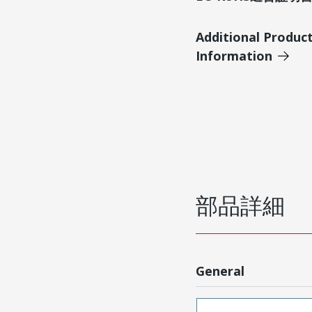
Additional Produc
Information
部品詳細
General