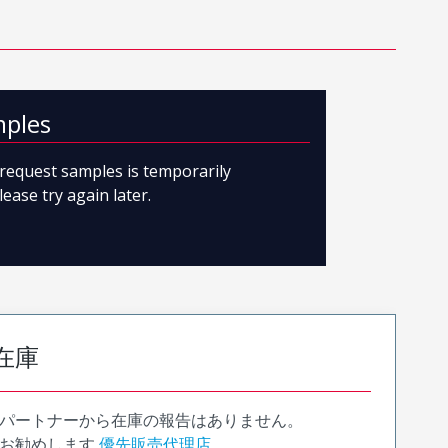
mples
o request samples is temporarily
lease try again later.
在庫
パートナーから在庫の報告はありません。
お勧めします
優先販売代理店