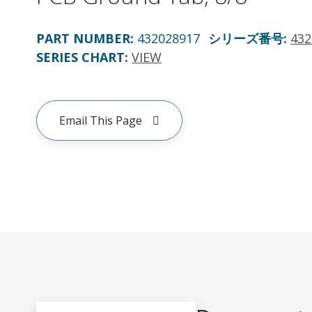
PART NUMBER
:
432028917
シリーズ番号
:
432
SERIES CHART
:
VIEW
Email This Page