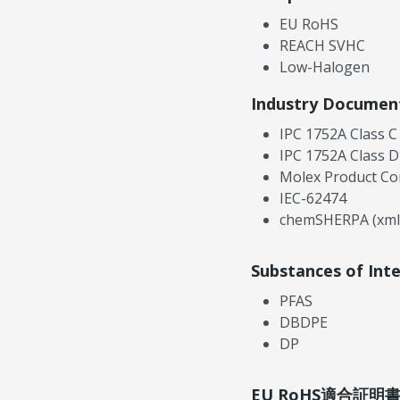
EU RoHS
REACH SVHC
Low-Halogen
Industry Documen
IPC 1752A Class C
IPC 1752A Class D
Molex Product Co
IEC-62474
chemSHERPA (xml
Substances of Int
PFAS
DBDPE
DP
EU RoHS適合証