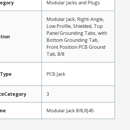
tegory
Modular Jacks and Plugs
Modular Jack, Right-Angle,
Low Profile, Shielded, Top
Panel Grounding Tabs, with
tion
Bottom Grounding Tab,
Front Position PCB Ground
Tab, 8/8
Type
PCB Jack
ceCategory
3
me
Modular Jack 8/8,RJ45