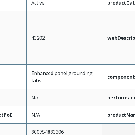
Active
productCa
43202
webDescrip
Enhanced panel grounding
component
tabs
No
performan
etPoE
N/A
productNa
800754883306