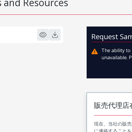
 and Resources
Request Sa
The ability t
unavailable. P
販売代理店
現在、当社の販売
に連絡することを