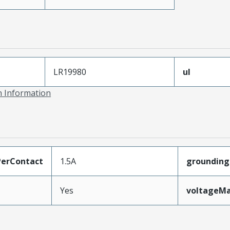
LR19980
ul
on Information
erContact
1.5A
grounding
Yes
voltageM