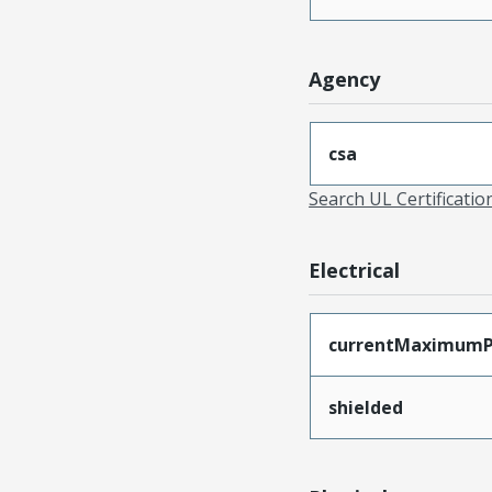
Agency
csa
Search UL Certificati
Electrical
currentMaximumP
shielded