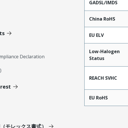
GADSL/IMDS
China RoHS
ts
EU ELV
Low-Halogen
mpliance Declaration
Status
)
REACH SVHC
erest
EU RoHS
明書（モレックス書式）