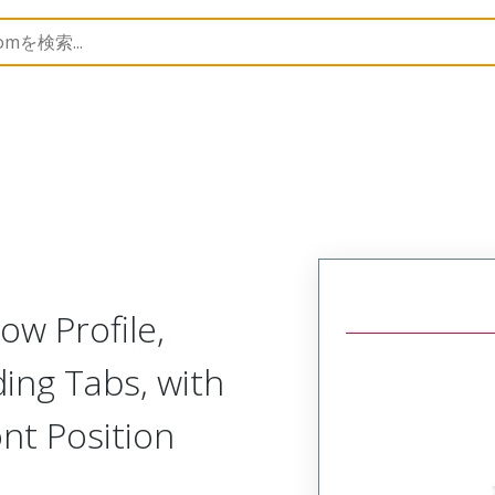
43202
432028917
ow Profile,
ing Tabs, with
nt Position