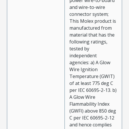
power wire-to-board
and wire-to-wire
connector system;
This Molex product is
manufactured from
material that has the
following ratings,
tested by
independent
agencies: a) A Glow
Wire Ignition
Temperature (GWIT)
of at least 775 deg C
per IEC 60695-2-13. b)
A Glow Wire
Flammability Index
(GWFI) above 850 deg
C per IEC 60695-2-12
and hence complies