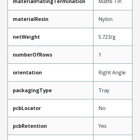
materialPlatingTermination
Matte Tin
materialResin
Nylon
netWeight
5.723/g
numberOfRows
1
orientation
Right Angle
packagingType
Tray
pcbLocator
No
pcbRetention
Yes