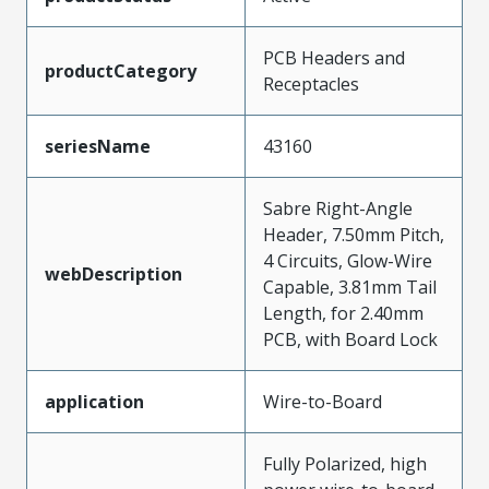
PCB Headers and
productCategory
Receptacles
seriesName
43160
Sabre Right-Angle
Header, 7.50mm Pitch,
4 Circuits, Glow-Wire
webDescription
Capable, 3.81mm Tail
Length, for 2.40mm
PCB, with Board Lock
application
Wire-to-Board
Fully Polarized, high