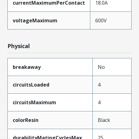
currentMaximumPerContact
18.0A
voltageMaximum
600V
Physical
breakaway
No
circuitsLoaded
4
circuitsMaximum
4
colorResin
Black
durabilityMatingCyclesMax
25