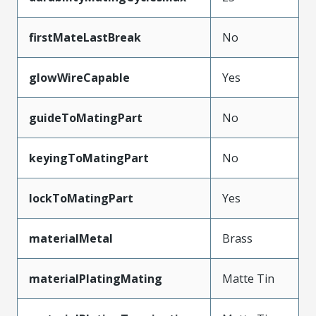
firstMateLastBreak
No
glowWireCapable
Yes
guideToMatingPart
No
keyingToMatingPart
No
lockToMatingPart
Yes
materialMetal
Brass
materialPlatingMating
Matte Tin