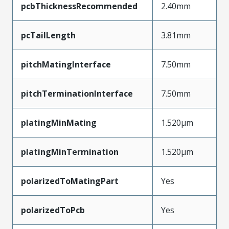
pcbThicknessRecommended
2.40mm
pcTailLength
3.81mm
pitchMatingInterface
7.50mm
pitchTerminationInterface
7.50mm
platingMinMating
1.520µm
platingMinTermination
1.520µm
polarizedToMatingPart
Yes
polarizedToPcb
Yes