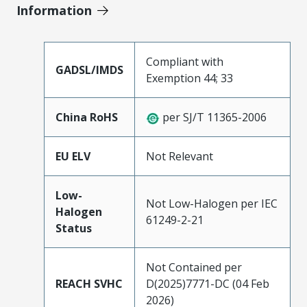
Information
Compliant with
GADSL/IMDS
Exemption 44; 33
China RoHS
per SJ/T 11365-2006
EU ELV
Not Relevant
Low-
Not Low-Halogen per IEC
Halogen
61249-2-21
Status
Not Contained per
REACH SVHC
D(2025)7771-DC (04 Feb
2026)