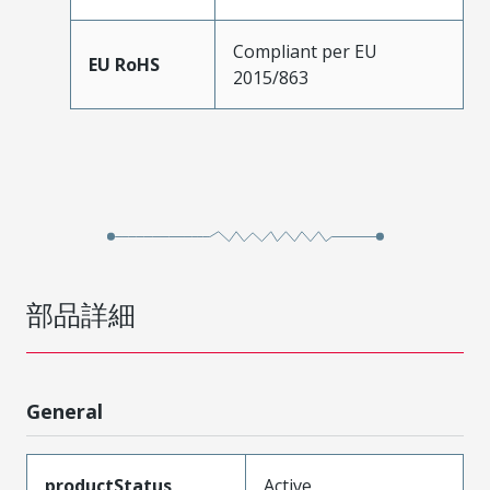
Compliant per EU
EU RoHS
2015/863
部品詳細
General
productStatus
Active