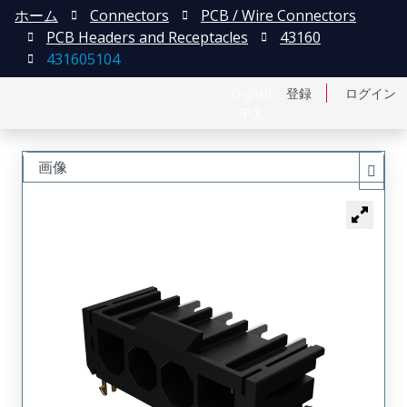
ホーム
Connectors
PCB / Wire Connectors
PCB Headers and Receptacles
43160
431605104
English
登録
ログイン
中文
画像