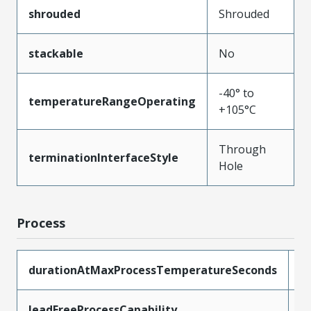
shrouded
Shrouded
stackable
No
-40° to
temperatureRangeOperating
+105°C
Through
terminationInterfaceStyle
Hole
Process
durationAtMaxProcessTemperatureSeconds
5
leadFreeProcessCapability
W