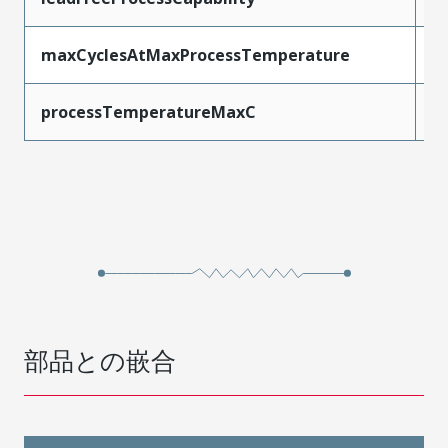
maxCyclesAtMaxProcessTemperature
1
processTemperatureMaxC
2
部品との嵌合