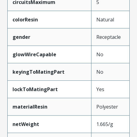
circuitsMaximum
5
colorResin
Natural
gender
Receptacle
glowWireCapable
No
keyingToMatingPart
No
lockToMatingPart
Yes
materialResin
Polyester
netWeight
1.665/g