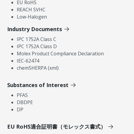
EU RoHS
REACH SVHC
Low-Halogen
Industry Documents
IPC 1752A Class C
IPC 1752A Class D
Molex Product Compliance Declaration
IEC-62474
chemSHERPA (xml)
Substances of Interest
PFAS
DBDPE
DP
EU RoHS適合証明書（モレックス書式）