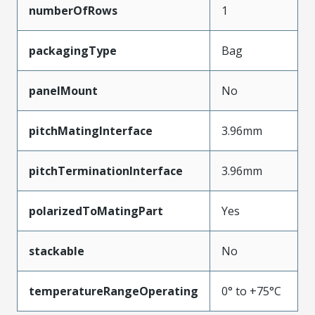
numberOfRows
1
packagingType
Bag
panelMount
No
pitchMatingInterface
3.96mm
pitchTerminationInterface
3.96mm
polarizedToMatingPart
Yes
stackable
No
temperatureRangeOperating
0° to +75°C