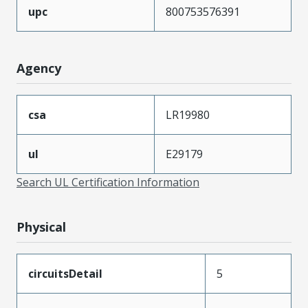
upc
800753576391
Agency
csa
LR19980
ul
E29179
Search UL Certification Information
Physical
circuitsDetail
5