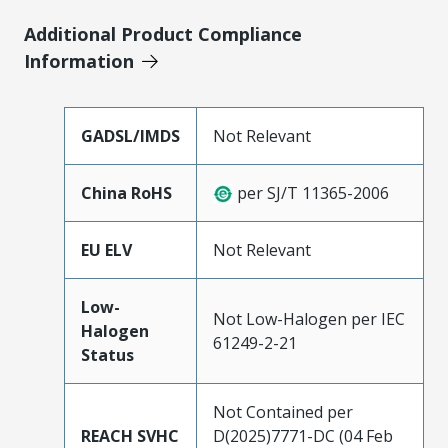
Additional Product Compliance
Information
GADSL/IMDS
Not Relevant
China RoHS
per SJ/T 11365-2006
EU ELV
Not Relevant
Low-
Not Low-Halogen per IEC
Halogen
61249-2-21
Status
Not Contained per
REACH SVHC
D(2025)7771-DC (04 Feb