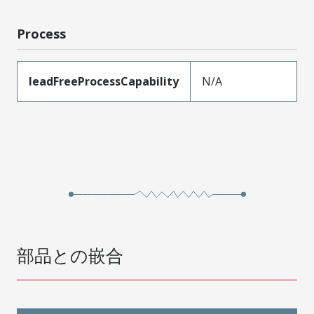
Process
leadFreeProcessCapability
N/A
部品との嵌合