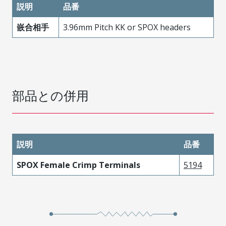
説明
品番
嵌合相手
3.96mm Pitch KK or SPOX headers
部品との併用
説明
品番
SPOX Female Crimp Terminals
5194