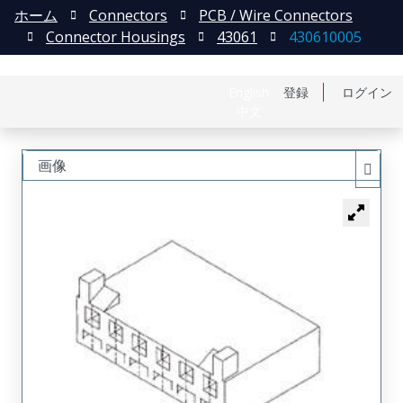
ホーム
Connectors
PCB / Wire Connectors
Connector Housings
43061
430610005
English
登録
ログイン
中文
画像