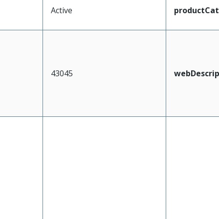
Active
productCa
43045
webDescrip