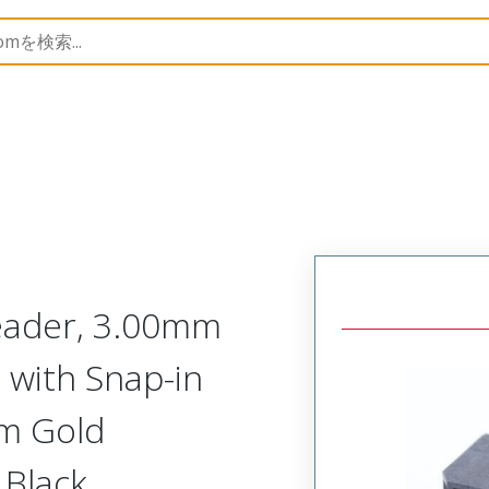
B Headers and Receptacles
43045
430451602
Header, 3.00mm
, with Snap-in
µm Gold
 Black