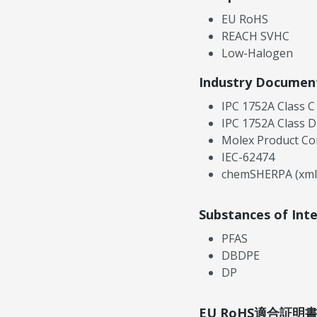
EU RoHS
REACH SVHC
Low-Halogen
Industry Documen
IPC 1752A Class C
IPC 1752A Class D
Molex Product Co
IEC-62474
chemSHERPA (xml
Substances of Int
PFAS
DBDPE
DP
EU RoHS適合証