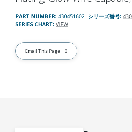
PART NUMBER
:
430451602
シリーズ番号
:
430
SERIES CHART
:
VIEW
Email This Page