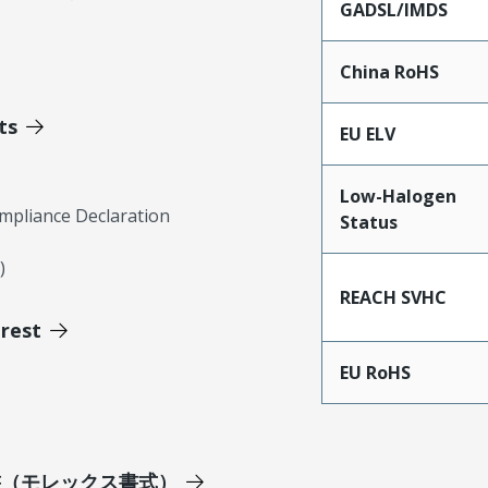
GADSL/IMDS
China RoHS
ts
EU ELV
Low-Halogen
mpliance Declaration
Status
)
REACH SVHC
erest
EU RoHS
明書（モレックス書式）