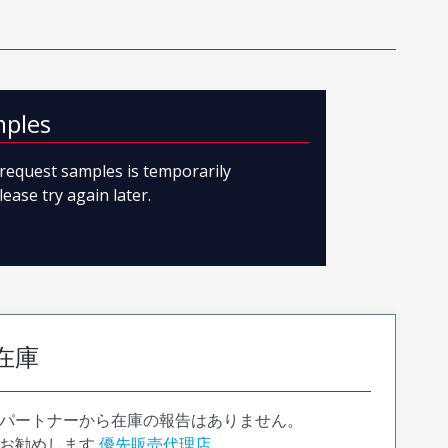
mples
o request samples is temporarily
lease try again later.
在庫
パートナーから在庫の報告はありません。
お勧めします
優先販売代理店