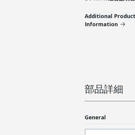
Additional Produc
Information
部品詳細
General