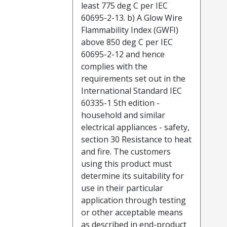
least 775 deg C per IEC
60695-2-13. b) A Glow Wire
Flammability Index (GWFI)
above 850 deg C per IEC
60695-2-12 and hence
complies with the
requirements set out in the
International Standard IEC
60335-1 5th edition -
household and similar
electrical appliances - safety,
section 30 Resistance to heat
and fire. The customers
using this product must
determine its suitability for
use in their particular
application through testing
or other acceptable means
as described in end-product