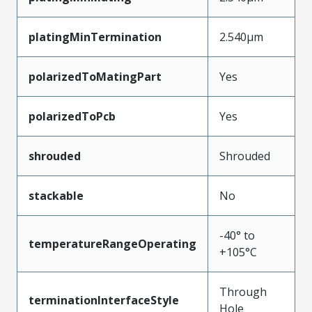
platingMinTermination
2.540µm
polarizedToMatingPart
Yes
polarizedToPcb
Yes
shrouded
Shrouded
stackable
No
-40° to
temperatureRangeOperating
+105°C
Through
terminationInterfaceStyle
Hole