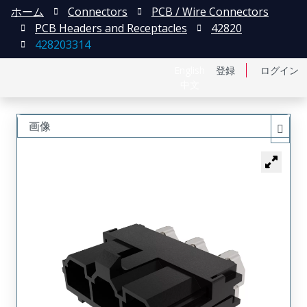
ホーム
Connectors
PCB / Wire Connectors
PCB Headers and Receptacles
42820
428203314
English
登録
ログイン
中文
画像