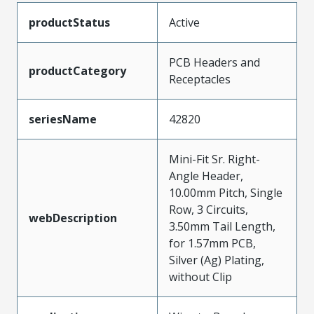
productStatus
Active
PCB Headers and
productCategory
Receptacles
seriesName
42820
Mini-Fit Sr. Right-
Angle Header,
10.00mm Pitch, Single
Row, 3 Circuits,
webDescription
3.50mm Tail Length,
for 1.57mm PCB,
Silver (Ag) Plating,
without Clip