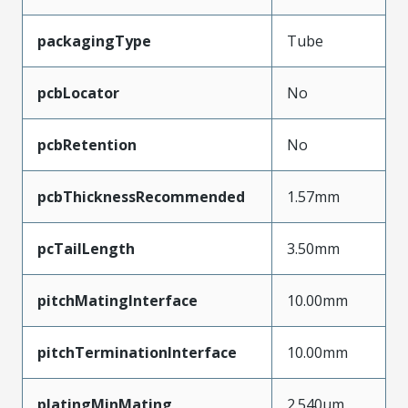
packagingType
Tube
pcbLocator
No
pcbRetention
No
pcbThicknessRecommended
1.57mm
pcTailLength
3.50mm
pitchMatingInterface
10.00mm
pitchTerminationInterface
10.00mm
platingMinMating
2.540µm