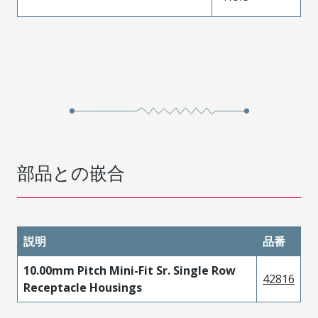
部品との嵌合
説明
品番
10.00mm Pitch Mini-Fit Sr. Single Row
42816
Receptacle Housings