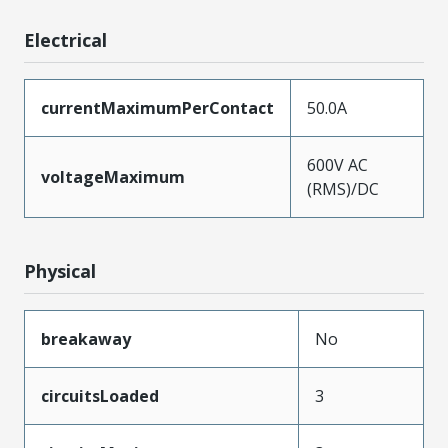
Electrical
currentMaximumPerContact
50.0A
600V AC
voltageMaximum
(RMS)/DC
Physical
breakaway
No
circuitsLoaded
3