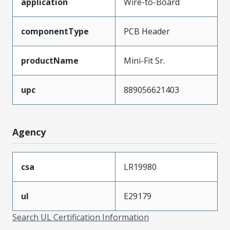
application
Wire-to-Board
componentType
PCB Header
productName
Mini-Fit Sr.
upc
889056621403
Agency
csa
LR19980
ul
E29179
Search UL Certification Information