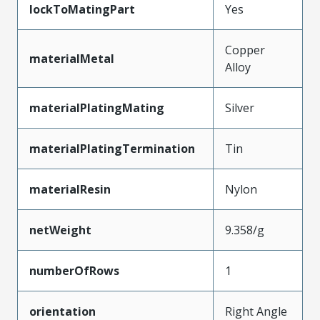
lockToMatingPart
Yes
Copper
materialMetal
Alloy
materialPlatingMating
Silver
materialPlatingTermination
Tin
materialResin
Nylon
netWeight
9.358/g
numberOfRows
1
orientation
Right Angle