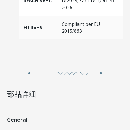
REACH SVHC
D(2025)7771-DC (04 Feb
2026)
Compliant per EU
EU RoHS
2015/863
部品詳細
General