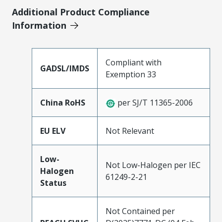
Additional Product Compliance
Information
Compliant with
GADSL/IMDS
Exemption 33
China RoHS
per SJ/T 11365-2006
EU ELV
Not Relevant
Low-
Not Low-Halogen per IEC
Halogen
61249-2-21
Status
Not Contained per