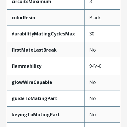
circuitsMaximum
3
colorResin
Black
durabilityMatingCyclesMax
30
firstMateLastBreak
No
flammability
94V-0
glowWireCapable
No
guideToMatingPart
No
keyingToMatingPart
No