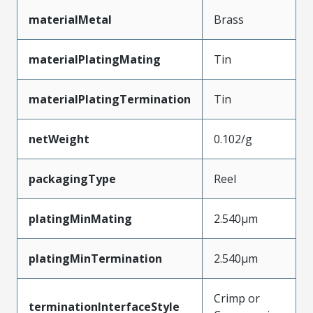
materialMetal
Brass
materialPlatingMating
Tin
materialPlatingTermination
Tin
netWeight
0.102/g
packagingType
Reel
platingMinMating
2.540µm
platingMinTermination
2.540µm
Crimp or
terminationInterfaceStyle