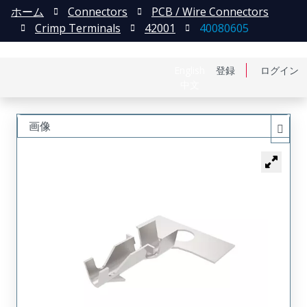
ホーム
Connectors
PCB / Wire Connectors
Crimp Terminals
42001
40080605
English
登録
ログイン
中文
画像