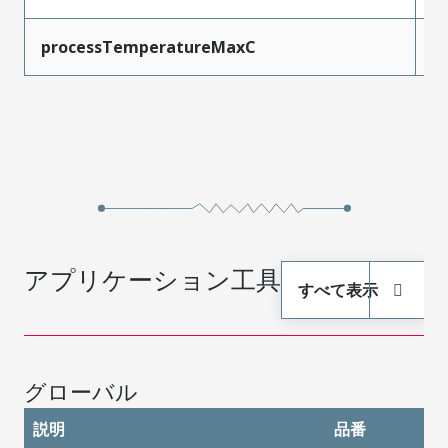
processTemperatureMaxC
2
アプリケーション工具
すべて表示
グローバル
説明
品番