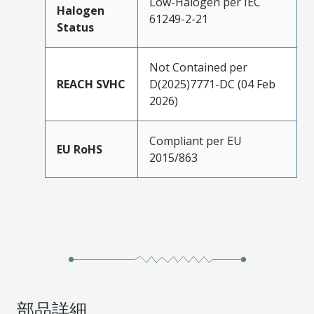
Low-Halogen per IEC
Halogen
61249-2-21
Status
Not Contained per
REACH SVHC
D(2025)7771-DC (04 Feb
2026)
Compliant per EU
EU RoHS
2015/863
部品詳細