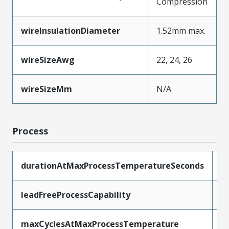
Compression
wireInsulationDiameter
1.52mm max.
wireSizeAwg
22, 24, 26
wireSizeMm
N/A
Process
durationAtMaxProcessTemperatureSeconds
5
leadFreeProcessCapability
W
maxCyclesAtMaxProcessTemperature
1