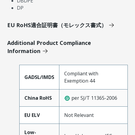
DBDPE
DP
EU RoHS適合証明書（モレックス書式）
Additional Product Compliance
Information
Compliant with
GADSL/IMDS
Exemption 44
China RoHS
per SJ/T 11365-2006
EU ELV
Not Relevant
Low-