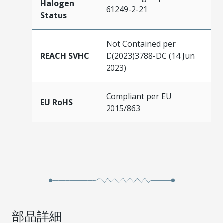
Halogen
61249-2-21
Status
Not Contained per
REACH SVHC
D(2023)3788-DC (14 Jun
2023)
Compliant per EU
EU RoHS
2015/863
部品詳細