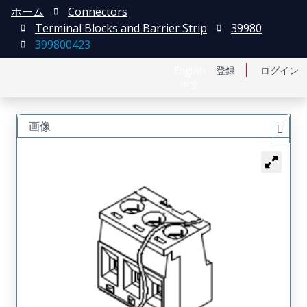
ホーム
Connectors
Terminal Blocks and Barrier Strip
39980
399800423
English
登録
ログイン
中文
画像