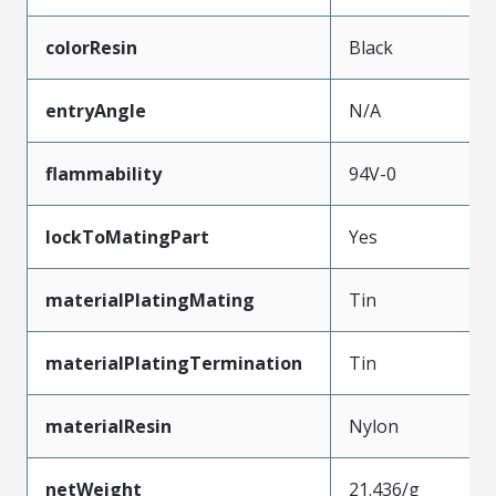
colorResin
Black
entryAngle
N/A
flammability
94V-0
lockToMatingPart
Yes
materialPlatingMating
Tin
materialPlatingTermination
Tin
materialResin
Nylon
netWeight
21.436/g