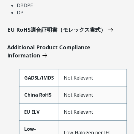
DBDPE
DP
EU RoHS適合証明書（モレックス書式）
Additional Product Compliance
Information
GADSL/IMDS
Not Relevant
China RoHS
Not Relevant
EU ELV
Not Relevant
Low-
Low-Halogen per IEC