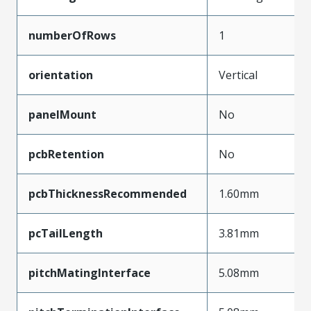
numberOfRows
1
orientation
Vertical
panelMount
No
pcbRetention
No
pcbThicknessRecommended
1.60mm
pcTailLength
3.81mm
pitchMatingInterface
5.08mm