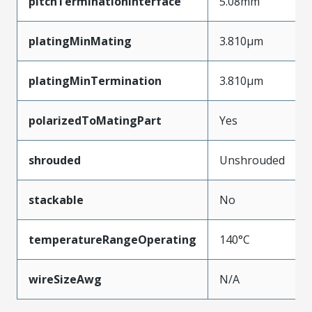
pitchTerminationInterface
5.08mm
platingMinMating
3.810µm
platingMinTermination
3.810µm
polarizedToMatingPart
Yes
shrouded
Unshrouded
stackable
No
temperatureRangeOperating
140°C
wireSizeAwg
N/A