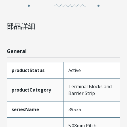
部品詳細
General
productStatus
Active
Terminal Blocks and
productCategory
Barrier Strip
seriesName
39535
5.08mm Pitch