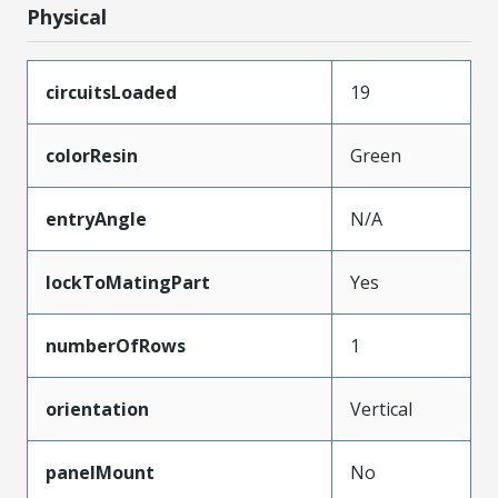
Physical
circuitsLoaded
19
colorResin
Green
entryAngle
N/A
lockToMatingPart
Yes
numberOfRows
1
orientation
Vertical
panelMount
No