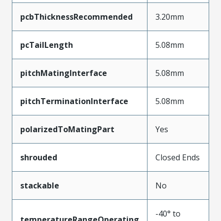
pcbThicknessRecommended
3.20mm
pcTailLength
5.08mm
pitchMatingInterface
5.08mm
pitchTerminationInterface
5.08mm
polarizedToMatingPart
Yes
shrouded
Closed Ends
stackable
No
-40° to
temperatureRangeOperating