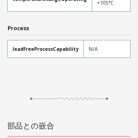
+105°C
Process
leadFreeProcessCapability
N/A
部品との嵌合