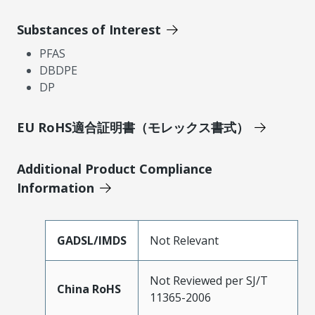
Substances of Interest
PFAS
DBDPE
DP
EU RoHS適合証明書（モレックス書式）
Additional Product Compliance
Information
GADSL/IMDS
Not Relevant
Not Reviewed per SJ/T
China RoHS
11365-2006