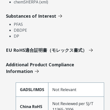
chemSHERPA (xml)
Substances of Interest
PFAS
DBDPE
DP
EU RoHS適合証明書（モレックス書式）
Additional Product Compliance
Information
GADSL/IMDS
Not Relevant
Not Reviewed per SJ/T
China RoHS
11365-2006