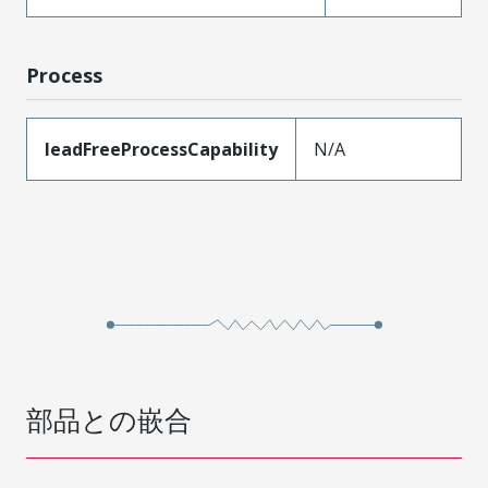
Process
leadFreeProcessCapability
N/A
部品との嵌合