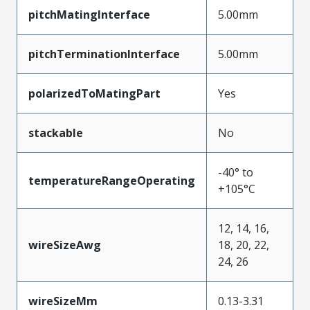
pitchMatingInterface
5.00mm
pitchTerminationInterface
5.00mm
polarizedToMatingPart
Yes
stackable
No
-40° to
temperatureRangeOperating
+105°C
12, 14, 16,
wireSizeAwg
18, 20, 22,
24, 26
wireSizeMm
0.13-3.31