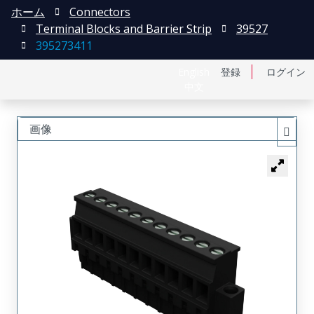
ホーム
Connectors
Terminal Blocks and Barrier Strip
39527
395273411
English
登録
ログイン
中文
画像