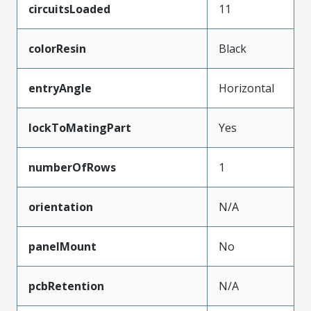
circuitsLoaded
11
colorResin
Black
entryAngle
Horizontal
lockToMatingPart
Yes
numberOfRows
1
orientation
N/A
panelMount
No
pcbRetention
N/A