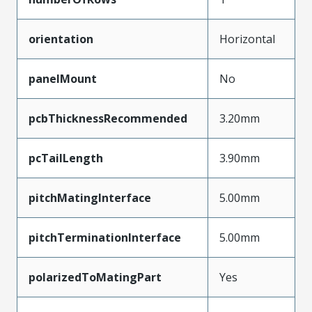
orientation
Horizontal
panelMount
No
pcbThicknessRecommended
3.20mm
pcTailLength
3.90mm
pitchMatingInterface
5.00mm
pitchTerminationInterface
5.00mm
polarizedToMatingPart
Yes