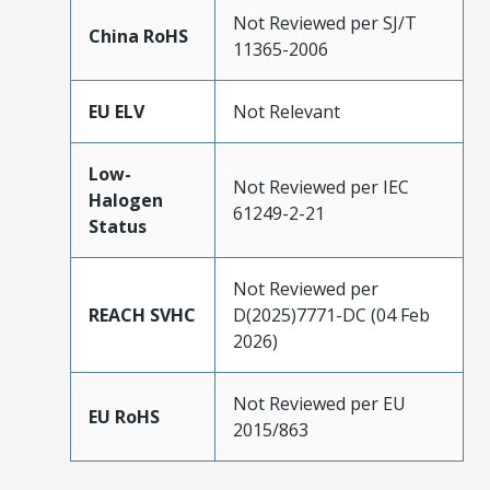
Not Reviewed per SJ/T
China RoHS
11365-2006
EU ELV
Not Relevant
Low-
Not Reviewed per IEC
Halogen
61249-2-21
Status
Not Reviewed per
REACH SVHC
D(2025)7771-DC (04 Feb
2026)
Not Reviewed per EU
EU RoHS
2015/863