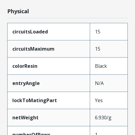
Physical
circuitsLoaded
15
circuitsMaximum
15
colorResin
Black
entryAngle
N/A
lockToMatingPart
Yes
netWeight
6.930/g
numberOfRows
1