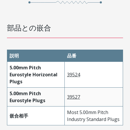
部品との嵌合
説明
品番
5.00mm Pitch
Eurostyle Horizontal
39524
Plugs
5.00mm Pitch
39527
Eurostyle Plugs
Most 5.00mm Pitch
嵌合相手
Industry Standard Plugs