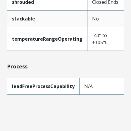
shrouded
Closed Ends
stackable
No
-40° to
temperatureRangeOperating
+105°C
Process
leadFreeProcessCapability
N/A