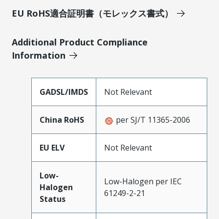
EU RoHS適合証明書（モレックス書式）
Additional Product Compliance
Information
GADSL/IMDS
Not Relevant
China RoHS
per SJ/T 11365-2006
EU ELV
Not Relevant
Low-
Low-Halogen per IEC
Halogen
61249-2-21
Status