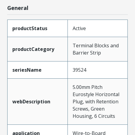
General
productStatus
Active
Terminal Blocks and
productCategory
Barrier Strip
seriesName
39524
5.00mm Pitch
Eurostyle Horizontal
webDescription
Plug, with Retention
Screws, Green
Housing, 6 Circuits
application
Wire-to-Board