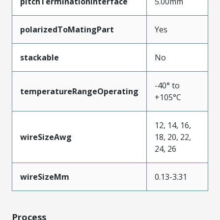
pitchTerminationInterface
5.00mm
polarizedToMatingPart
Yes
stackable
No
-40° to
temperatureRangeOperating
+105°C
12, 14, 16,
wireSizeAwg
18, 20, 22,
24, 26
wireSizeMm
0.13-3.31
Process