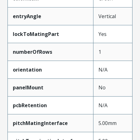
entryAngle
Vertical
lockToMatingPart
Yes
numberOfRows
1
orientation
N/A
panelMount
No
pcbRetention
N/A
pitchMatingInterface
5.00mm