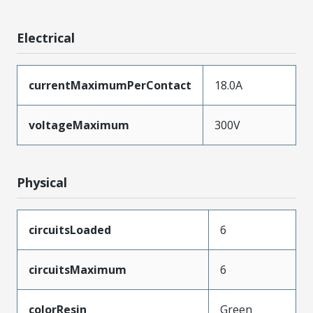
Electrical
currentMaximumPerContact
18.0A
voltageMaximum
300V
Physical
circuitsLoaded
6
circuitsMaximum
6
colorResin
Green