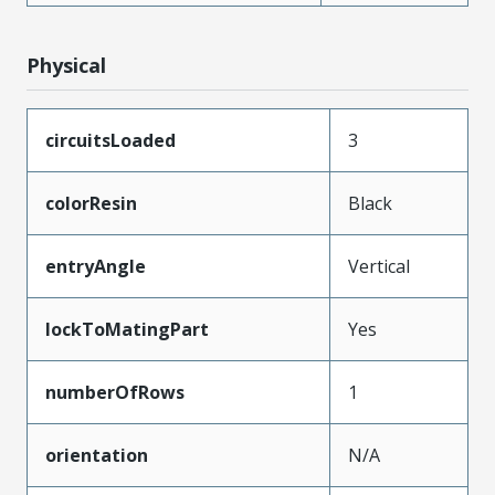
Physical
circuitsLoaded
3
colorResin
Black
entryAngle
Vertical
lockToMatingPart
Yes
numberOfRows
1
orientation
N/A