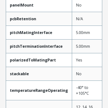
panelMount
No
pcbRetention
N/A
pitchMatingInterface
5.00mm
pitchTerminationInterface
5.00mm
polarizedToMatingPart
Yes
stackable
No
-40° to
temperatureRangeOperating
+105°C
12, 14, 16,