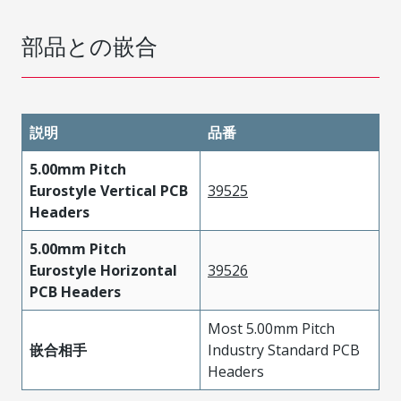
部品との嵌合
説明
品番
5.00mm Pitch
Eurostyle Vertical PCB
39525
Headers
5.00mm Pitch
Eurostyle Horizontal
39526
PCB Headers
Most 5.00mm Pitch
嵌合相手
Industry Standard PCB
Headers