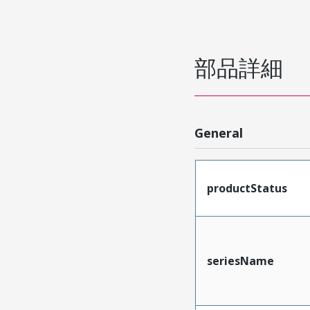
部品詳細
General
productStatus
seriesName