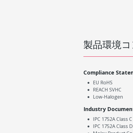
製品環境コ
Compliance State
EU RoHS
REACH SVHC
Low-Halogen
Industry Documen
IPC 1752A Class C
IPC 1752A Class D