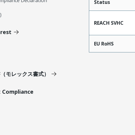
mpliance Declaration
Status
)
REACH SVHC
erest
EU RoHS
明書（モレックス書式）
t Compliance