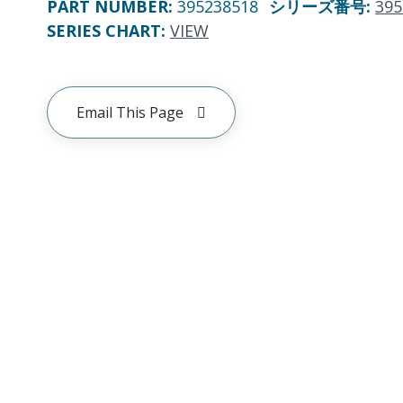
PART NUMBER
:
395238518
シリーズ番号
:
395
SERIES CHART
:
VIEW
Email This Page