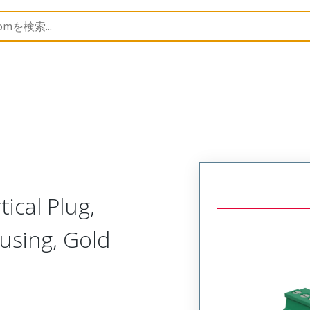
trip
39523
395238518
ical Plug,
using, Gold