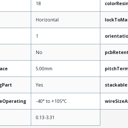
18
colorResi
Horizontal
lockToMa
1
orientati
No
pcbReten
face
5.00mm
pitchTerm
gPart
Yes
stackable
eOperating
-40° to +105°C
wireSize
0.13-3.31