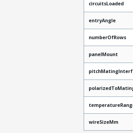
circuitsLoaded
entryAngle
numberOfRows
panelMount
pitchMatingInter
polarizedToMatin
temperatureRang
wireSizeMm