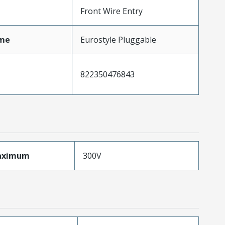
Front Wire Entry
me
Eurostyle Pluggable
822350476843
aximum
300V