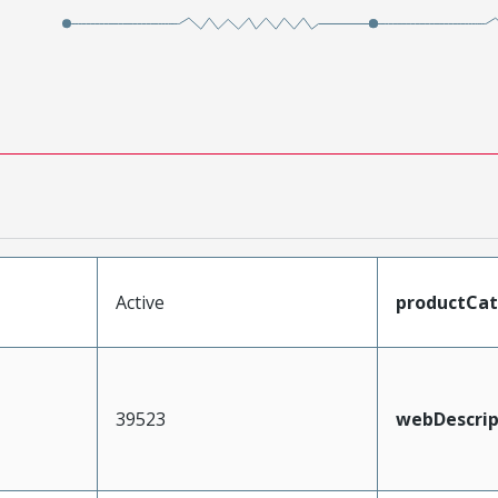
Active
productCa
39523
webDescrip