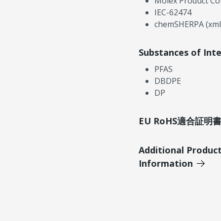
Molex Product Co
IEC-62474
chemSHERPA (xml
Substances of Int
PFAS
DBDPE
DP
EU RoHS適合証
Additional Produc
Information