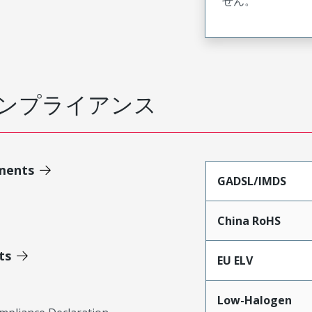
せん。
ンプライアンス
ments
GADSL/IMDS
China RoHS
ts
EU ELV
Low-Halogen