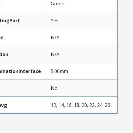
n
Green
tingPart
Yes
on
N/A
tion
N/A
inationInterface
5.00mm
No
Awg
12, 14, 16, 18, 20, 22, 24, 26