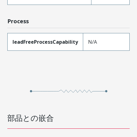
Process
leadFreeProcessCapability
N/A
部品との嵌合