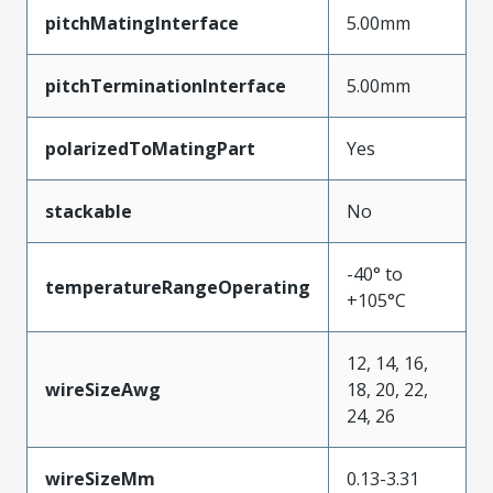
pitchMatingInterface
5.00mm
pitchTerminationInterface
5.00mm
polarizedToMatingPart
Yes
stackable
No
-40° to
temperatureRangeOperating
+105°C
12, 14, 16,
wireSizeAwg
18, 20, 22,
24, 26
wireSizeMm
0.13-3.31