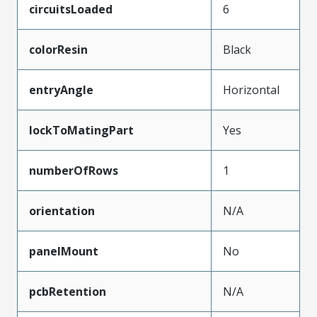
circuitsLoaded
6
colorResin
Black
entryAngle
Horizontal
lockToMatingPart
Yes
numberOfRows
1
orientation
N/A
panelMount
No
pcbRetention
N/A