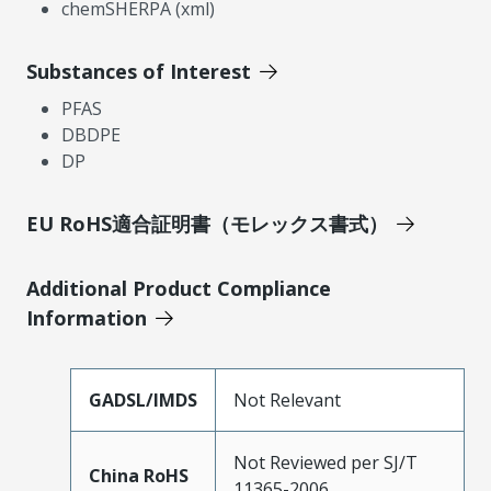
chemSHERPA (xml)
Substances of Interest
PFAS
DBDPE
DP
EU RoHS適合証明書（モレックス書式）
Additional Product Compliance
Information
GADSL/IMDS
Not Relevant
Not Reviewed per SJ/T
China RoHS
11365-2006