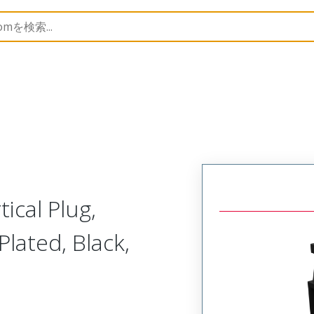
trip
39523
395233505
ical Plug,
Plated, Black,