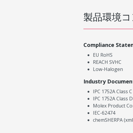
製品環境コ
Compliance State
EU RoHS
REACH SVHC
Low-Halogen
Industry Documen
IPC 1752A Class C
IPC 1752A Class D
Molex Product Co
IEC-62474
chemSHERPA (xml