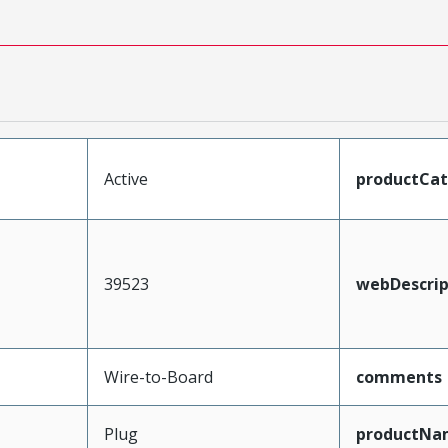
Active
productCa
39523
webDescrip
Wire-to-Board
comments
Plug
productNa