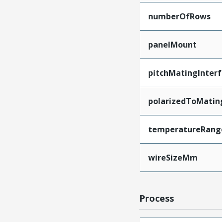
numberOfRows
panelMount
pitchMatingInter
polarizedToMatin
temperatureRang
wireSizeMm
Process