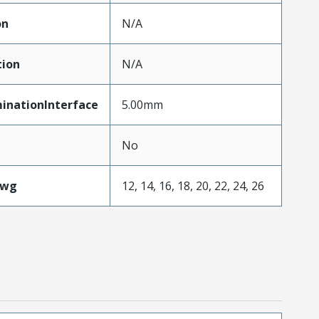
on
N/A
tion
N/A
inationInterface
5.00mm
No
Awg
12, 14, 16, 18, 20, 22, 24, 26