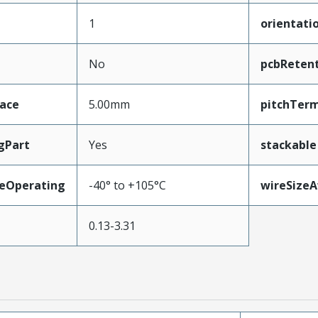
1
orientati
No
pcbReten
face
5.00mm
pitchTerm
gPart
Yes
stackable
eOperating
-40° to +105°C
wireSize
0.13-3.31