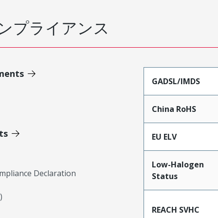
ンプライアンス
ments
GADSL/IMDS
China RoHS
ts
EU ELV
Low-Halogen
mpliance Declaration
Status
)
REACH SVHC