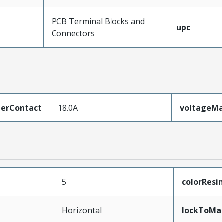
PCB Terminal Blocks and
upc
Connectors
erContact
18.0A
voltageM
5
colorResi
Horizontal
lockToMa