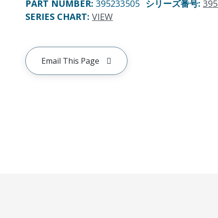
PART NUMBER
:
395233505
シリーズ番号
:
395
SERIES CHART
:
VIEW
Email This Page