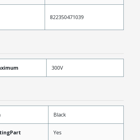
822350471039
aximum
300V
n
Black
tingPart
Yes