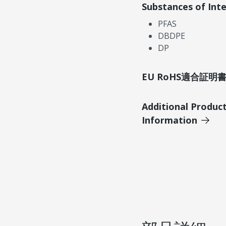
Substances of Int
PFAS
DBDPE
DP
EU RoHS適合証
Additional Produc
Information