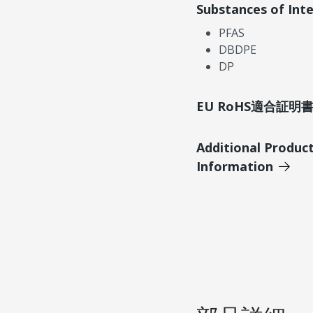
Substances of Int
PFAS
DBDPE
DP
EU RoHS適合証
Additional Produc
Information