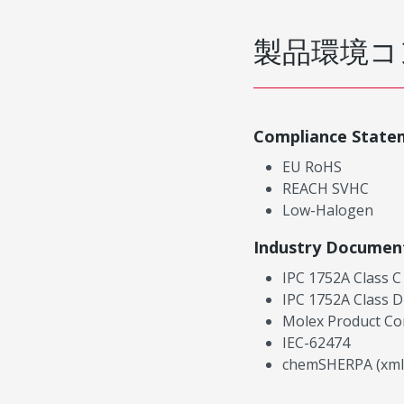
製品環境コ
Compliance State
EU RoHS
REACH SVHC
Low-Halogen
Industry Documen
IPC 1752A Class C
IPC 1752A Class D
Molex Product Co
IEC-62474
chemSHERPA (xml