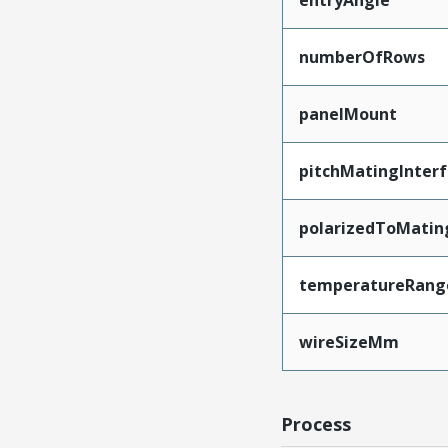
entryAngle
numberOfRows
panelMount
pitchMatingInter
polarizedToMatin
temperatureRang
wireSizeMm
Process