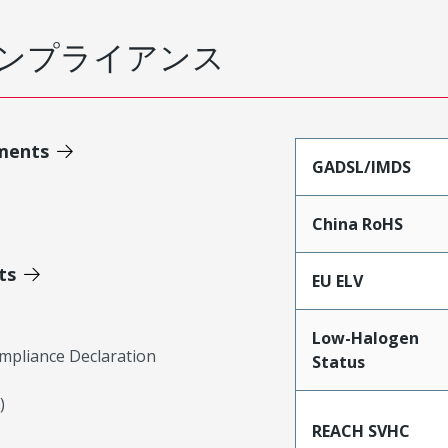
ンプライアンス
ments
GADSL/IMDS
China RoHS
ts
EU ELV
Low-Halogen
mpliance Declaration
Status
)
REACH SVHC