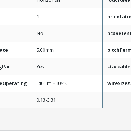
Horizontal
lockToMa
1
orientati
No
pcbReten
face
5.00mm
pitchTerm
gPart
Yes
stackable
eOperating
-40° to +105°C
wireSize
0.13-3.31