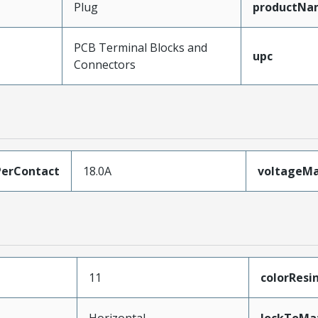
Plug
productNa
PCB Terminal Blocks and
upc
Connectors
erContact
18.0A
voltageM
11
colorResi