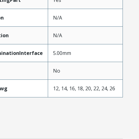
tingPart
Yes
on
N/A
tion
N/A
inationInterface
5.00mm
No
Awg
12, 14, 16, 18, 20, 22, 24, 26