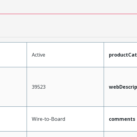
Active
productCa
39523
webDescrip
Wire-to-Board
comments