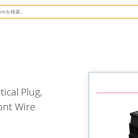
trip
39523
395233411
ical Plug,
ont Wire