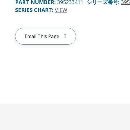
PART NUMBER
:
395233411
シリーズ番号
:
395
SERIES CHART
:
VIEW
Email This Page