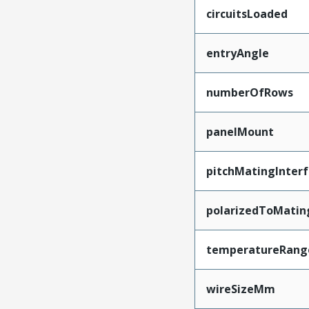
circuitsLoaded
entryAngle
numberOfRows
panelMount
pitchMatingInter
polarizedToMatin
temperatureRang
wireSizeMm