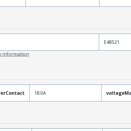
E48521
on Information
erContact
18.0A
voltageM