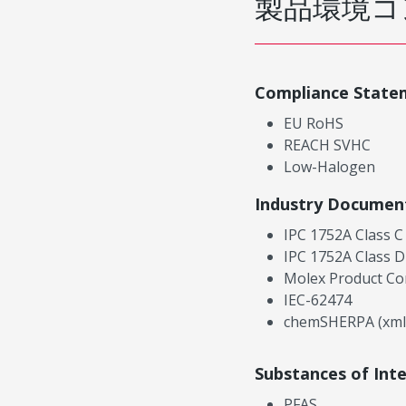
製品環境コ
Compliance State
EU RoHS
REACH SVHC
Low-Halogen
Industry Documen
IPC 1752A Class C
IPC 1752A Class D
Molex Product Co
IEC-62474
chemSHERPA (xml
Substances of Int
PFAS