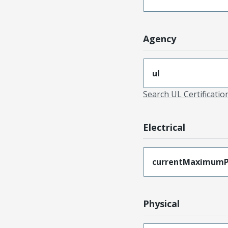
Agency
ul
Search UL Certificati
Electrical
currentMaximumP
Physical