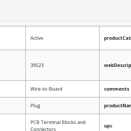
Active
productCa
39523
webDescrip
Wire-to-Board
comments
Plug
productNa
PCB Terminal Blocks and
upc
Connectors