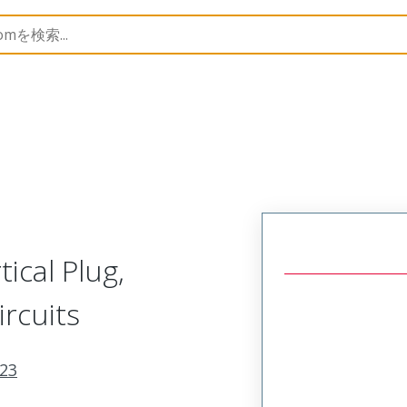
trip
39523
395232022
ical Plug,
ircuits
23