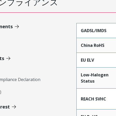
ンプライアンス
ments
GADSL/IMDS
China RoHS
ts
EU ELV
Low-Halogen
mpliance Declaration
Status
)
REACH SVHC
erest