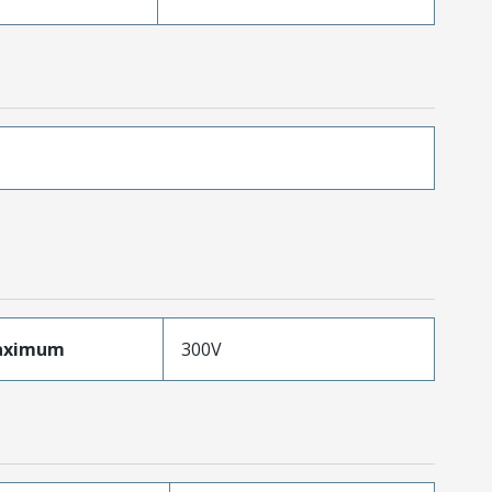
aximum
300V