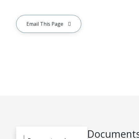
Email This Page
Documents