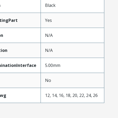
n
Black
tingPart
Yes
on
N/A
tion
N/A
inationInterface
5.00mm
No
Awg
12, 14, 16, 18, 20, 22, 24, 26