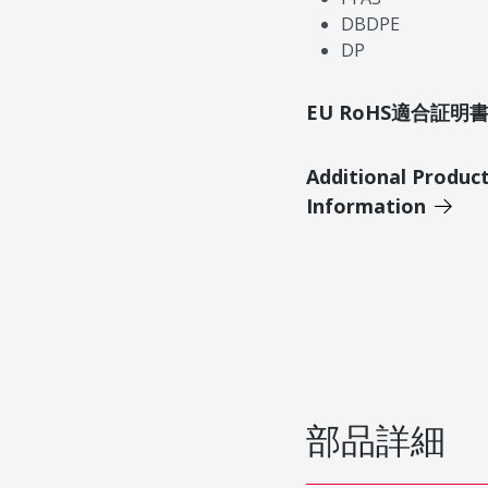
DBDPE
DP
EU RoHS適合証
Additional Produc
Information
部品詳細