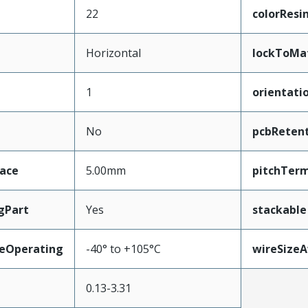
22
colorResi
Horizontal
lockToMa
1
orientati
No
pcbReten
face
5.00mm
pitchTerm
gPart
Yes
stackable
eOperating
-40° to +105°C
wireSize
0.13-3.31