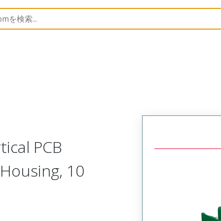
trip
39521
395215010
tical PCB
Housing, 10