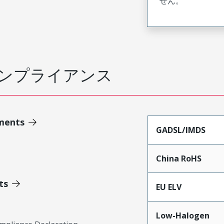
せん。
ンプライアンス
ments
GADSL/IMDS
China RoHS
ts
EU ELV
Low-Halogen