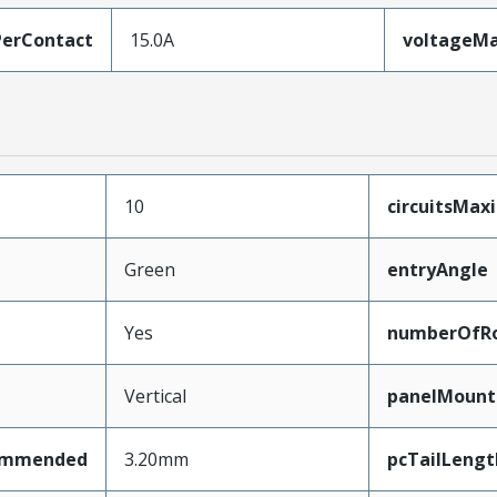
erContact
15.0A
voltageM
10
circuitsMa
Green
entryAngle
Yes
numberOfR
Vertical
panelMount
ommended
3.20mm
pcTailLengt