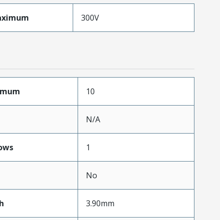
aximum
300V
ximum
10
N/A
ows
1
No
h
3.90mm