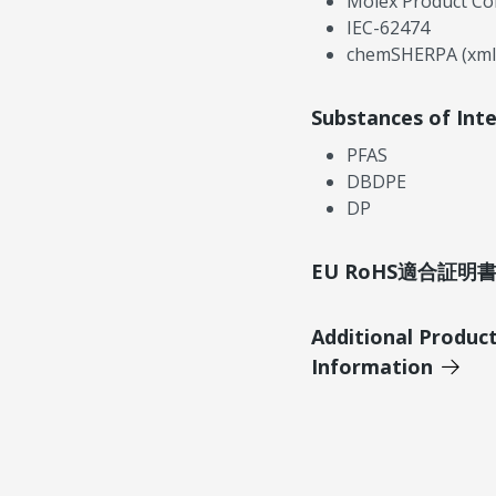
Molex Product Co
IEC-62474
chemSHERPA (xml
Substances of Int
PFAS
DBDPE
DP
EU RoHS適合証
Additional Produc
Information