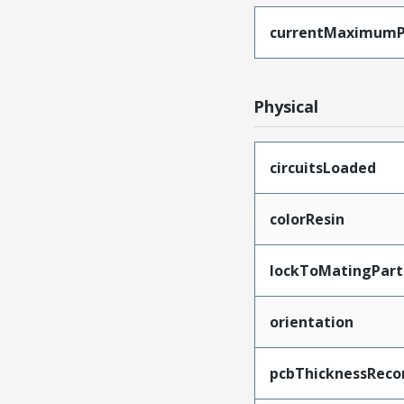
currentMaximumP
Physical
circuitsLoaded
colorResin
lockToMatingPart
orientation
pcbThicknessRec