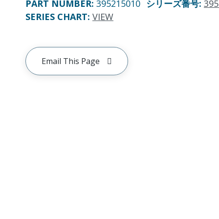
PART NUMBER
:
395215010
シリーズ番号
:
395
SERIES CHART
:
VIEW
Email This Page