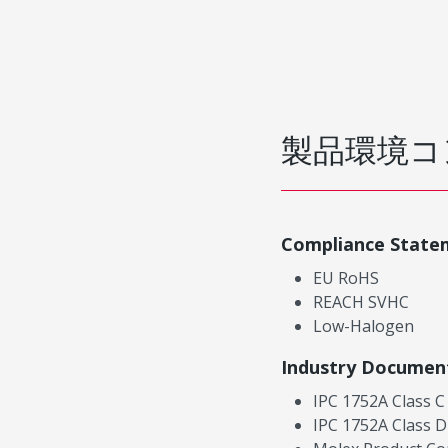
製品環境コ
Compliance State
EU RoHS
REACH SVHC
Low-Halogen
Industry Documen
IPC 1752A Class C
IPC 1752A Class D