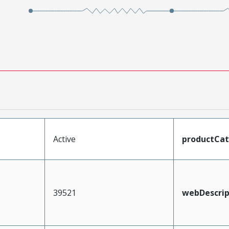
Active
productCa
39521
webDescrip