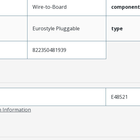
Wire-to-Board
component
Eurostyle Pluggable
type
822350481939
E48521
on Information