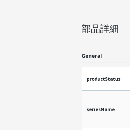
部品詳細
General
productStatus
seriesName