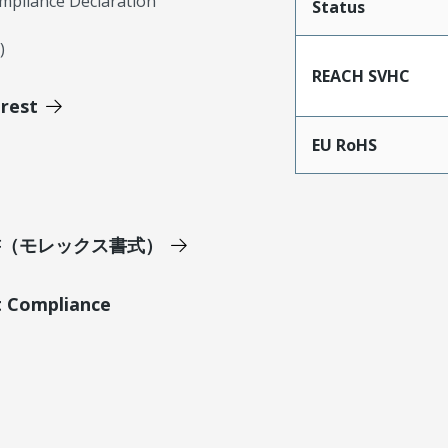
mpliance Declaration
Status
)
REACH SVHC
erest
EU RoHS
明書（モレックス書式）
t Compliance