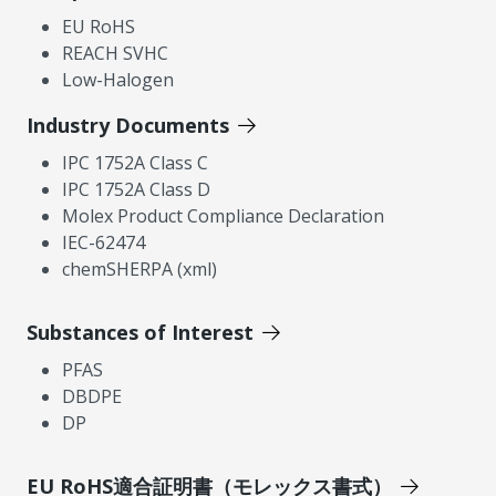
EU RoHS
REACH SVHC
Low-Halogen
Industry Documents
IPC 1752A Class C
IPC 1752A Class D
Molex Product Compliance Declaration
IEC-62474
chemSHERPA (xml)
Substances of Interest
PFAS
DBDPE
DP
EU RoHS適合証明書（モレックス書式）