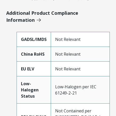
Additional Product Compliance
Information
GADSL/IMDS
Not Relevant
China RoHS
Not Relevant
EU ELV
Not Relevant
Low-
Low-Halogen per IEC
Halogen
61249-2-21
Status
Not Contained per