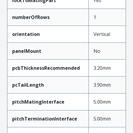
lockToMatingPart
Yes
numberOfRows
1
orientation
Vertical
panelMount
No
pcbThicknessRecommended
3.20mm
pcTailLength
3.90mm
pitchMatingInterface
5.00mm
pitchTerminationInterface
5.00mm