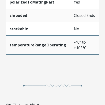
polarizedToMatingPart
Yes
shrouded
Closed Ends
stackable
No
-40° to
temperatureRangeOperating
+105°C