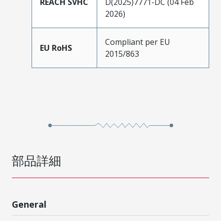
REACH SVHC
D(2025)7771-DC (04 Feb
2026)
Compliant per EU
EU RoHS
2015/863
部品詳細
General