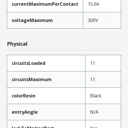
currentMaximumPerContact
15.0A
voltageMaximum
300V
Physical
circuitsLoaded
11
circuitsMaximum
11
colorResin
Black
entryAngle
N/A