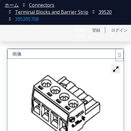
ホーム
Connectors
Terminal Blocks and Barrier Strip
39520
395205708
English
登録
ログイン
中文
画像