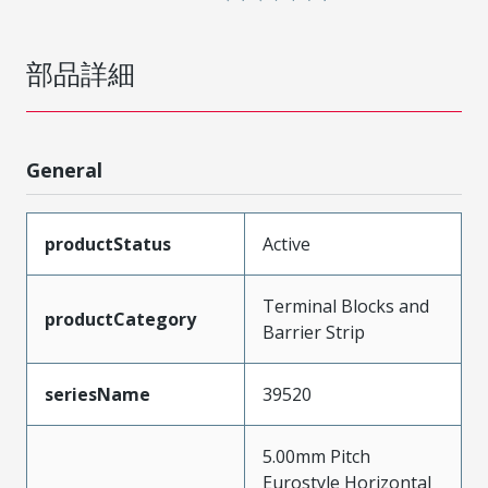
部品詳細
General
productStatus
Active
Terminal Blocks and
productCategory
Barrier Strip
seriesName
39520
5.00mm Pitch
Eurostyle Horizontal