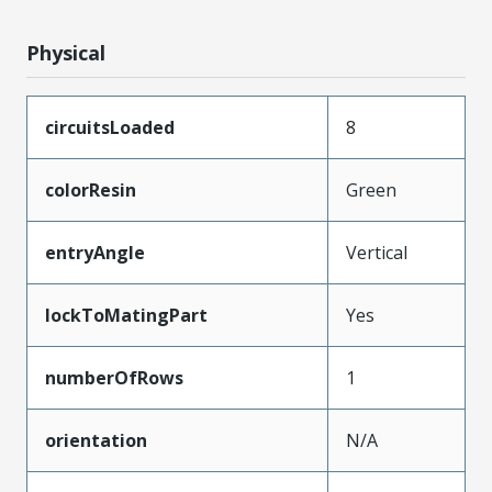
Physical
circuitsLoaded
8
colorResin
Green
entryAngle
Vertical
lockToMatingPart
Yes
numberOfRows
1
orientation
N/A