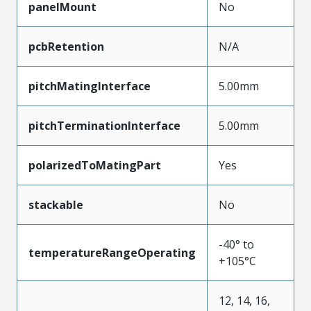
panelMount
No
pcbRetention
N/A
pitchMatingInterface
5.00mm
pitchTerminationInterface
5.00mm
polarizedToMatingPart
Yes
stackable
No
-40° to
temperatureRangeOperating
+105°C
12, 14, 16,