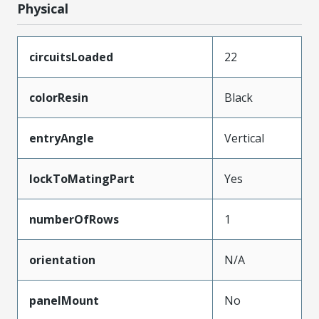
Physical
circuitsLoaded
22
colorResin
Black
entryAngle
Vertical
lockToMatingPart
Yes
numberOfRows
1
orientation
N/A
panelMount
No