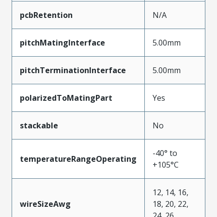
pcbRetention
N/A
pitchMatingInterface
5.00mm
pitchTerminationInterface
5.00mm
polarizedToMatingPart
Yes
stackable
No
-40° to
temperatureRangeOperating
+105°C
12, 14, 16,
wireSizeAwg
18, 20, 22,
24, 26