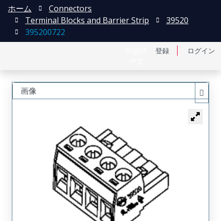
ホーム
Connectors
Terminal Blocks and Barrier Strip
39520
395200722
English
登録
ログイン
中文
画像