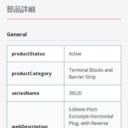
部品詳細
General
productStatus
Active
Terminal Blocks and
productCategory
Barrier Strip
seriesName
39520
5.00mm Pitch
Eurostyle Horizontal
Plug, with Reverse
webDescription