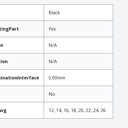
n
Black
tingPart
Yes
on
N/A
ion
N/A
inationInterface
5.00mm
No
Awg
12, 14, 16, 18, 20, 22, 24, 26