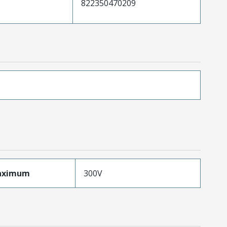
822350470209
aximum
300V