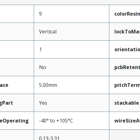
9
colorResi
Vertical
lockToMa
1
orientati
No
pcbRetent
face
5.00mm
pitchTerm
gPart
Yes
stackable
eOperating
-40° to +105°C
wireSize
0.13-3.31