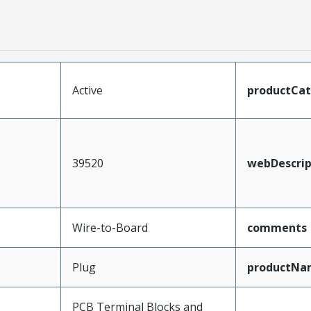
Active
productCa
39520
webDescrip
Wire-to-Board
comments
Plug
productNa
PCB Terminal Blocks and