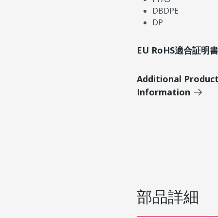
DBDPE
DP
EU RoHS適合証
Additional Produc
Information
部品詳細