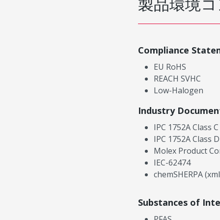
製品環境コ
Compliance State
EU RoHS
REACH SVHC
Low-Halogen
Industry Documen
IPC 1752A Class C
IPC 1752A Class D
Molex Product Co
IEC-62474
chemSHERPA (xml
Substances of Int
PFAS