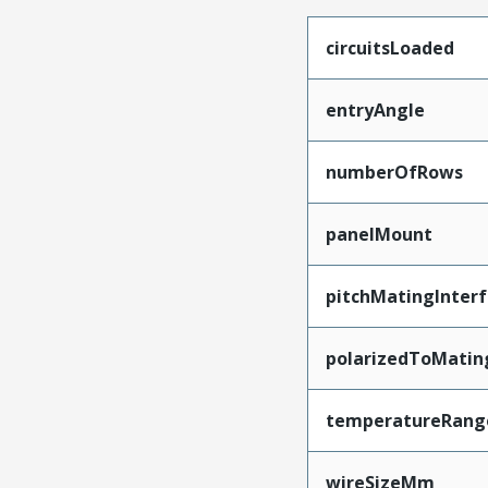
circuitsLoaded
entryAngle
numberOfRows
panelMount
pitchMatingInter
polarizedToMatin
temperatureRang
wireSizeMm