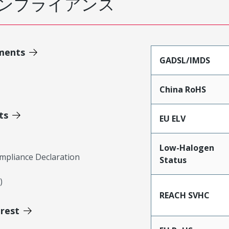
ンプライアンス
ments
GADSL/IMDS
China RoHS
ts
EU ELV
Low-Halogen
mpliance Declaration
Status
)
REACH SVHC
erest