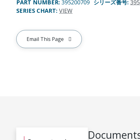
PART NUMBER
:
395200709
シリーズ番号
:
395
SERIES CHART
:
VIEW
Email This Page
Documents