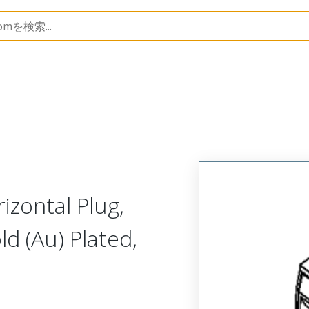
trip
39520
395200709
izontal Plug,
ld (Au) Plated,