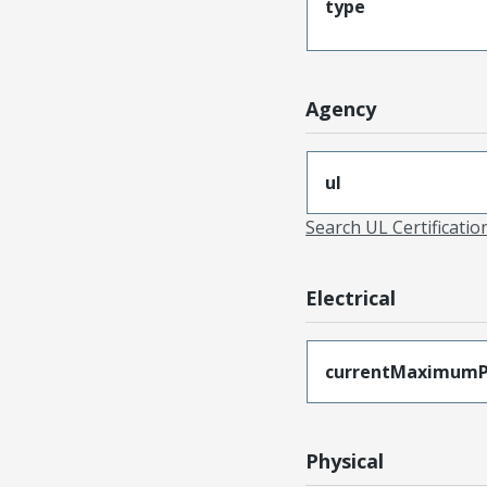
type
Agency
ul
Search UL Certificati
Electrical
currentMaximumP
Physical