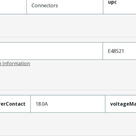
upc
Connectors
E48521
on Information
erContact
18.0A
voltageM