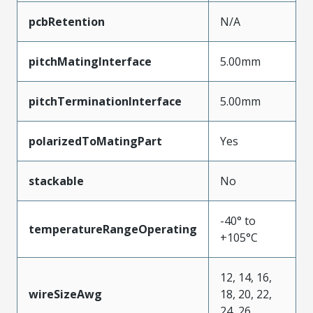
pcbRetention
N/A
pitchMatingInterface
5.00mm
pitchTerminationInterface
5.00mm
polarizedToMatingPart
Yes
stackable
No
-40° to
temperatureRangeOperating
+105°C
12, 14, 16,
wireSizeAwg
18, 20, 22,
24, 26