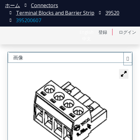
ホーム
Connectors
Terminal Blocks and Barrier Strip
39520
395200607
English
登録
ログイン
中文
画像