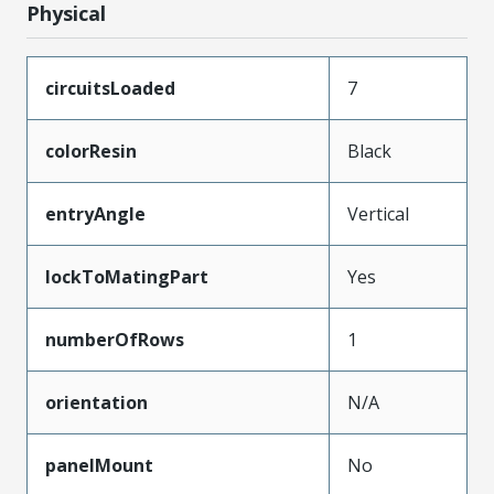
Physical
circuitsLoaded
7
colorResin
Black
entryAngle
Vertical
lockToMatingPart
Yes
numberOfRows
1
orientation
N/A
panelMount
No