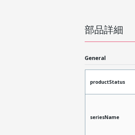
部品詳細
General
productStatus
seriesName