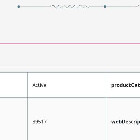
Active
productCa
39517
webDescrip