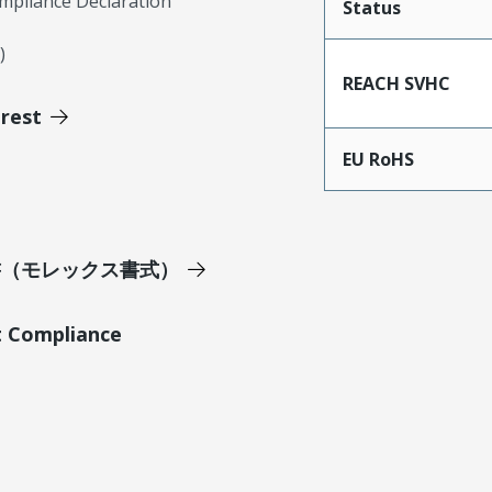
mpliance Declaration
Status
)
REACH SVHC
erest
EU RoHS
明書（モレックス書式）
t Compliance