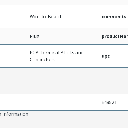
Wire-to-Board
comments
Plug
productNa
PCB Terminal Blocks and
upc
Connectors
E48521
on Information