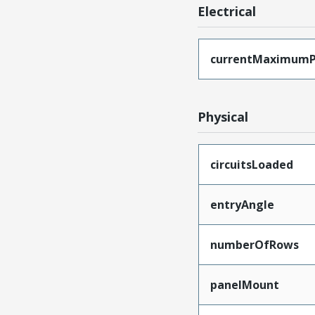
Electrical
currentMaximumP
Physical
circuitsLoaded
entryAngle
numberOfRows
panelMount