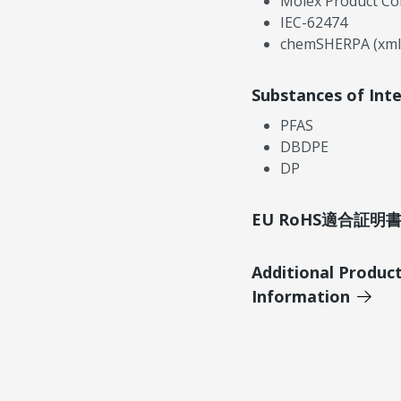
Molex Product Co
IEC-62474
chemSHERPA (xml
Substances of Int
PFAS
DBDPE
DP
EU RoHS適合証
Additional Produc
Information