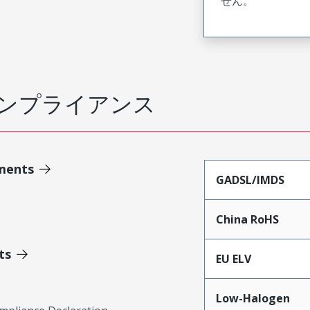
せん。
ンプライアンス
ments
GADSL/IMDS
China RoHS
ts
EU ELV
Low-Halogen