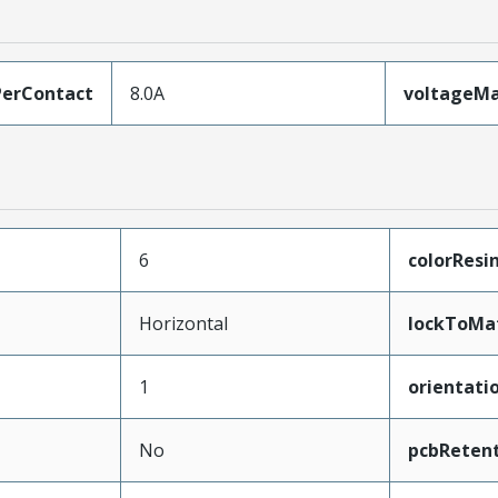
erContact
8.0A
voltageM
6
colorResi
Horizontal
lockToMa
1
orientati
No
pcbReten