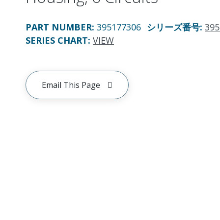
PART NUMBER
:
395177306
シリーズ番号
:
395
SERIES CHART
:
VIEW
Email This Page