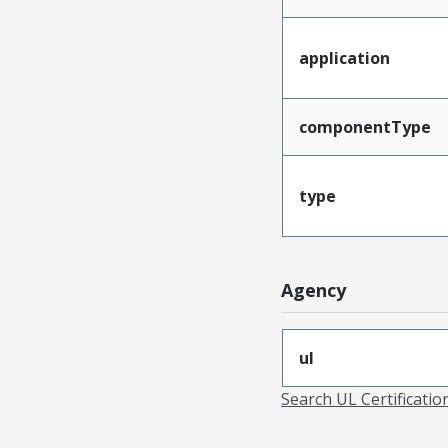
application
componentType
type
Agency
ul
Search UL Certificati