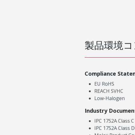
製品環境コ
Compliance State
EU RoHS
REACH SVHC
Low-Halogen
Industry Documen
IPC 1752A Class C
IPC 1752A Class D