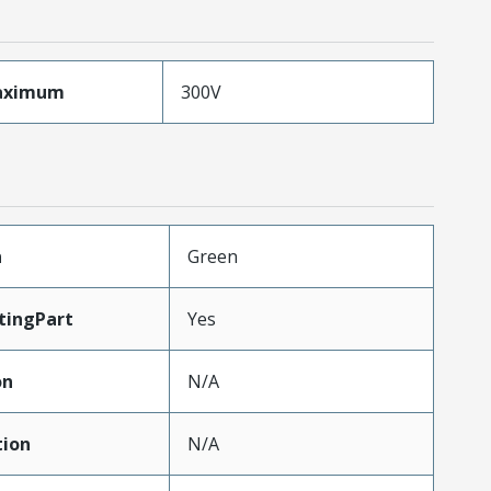
aximum
300V
n
Green
tingPart
Yes
on
N/A
tion
N/A