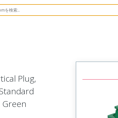
trip
39517
395177306
ical Plug,
 Standard
, Green