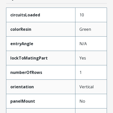
circuitsLoaded
10
colorResin
Green
entryAngle
N/A
lockToMatingPart
Yes
numberOfRows
1
orientation
Vertical
panelMount
No