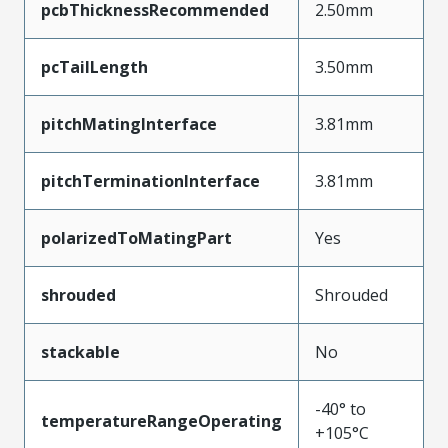
pcbThicknessRecommended
2.50mm
pcTailLength
3.50mm
pitchMatingInterface
3.81mm
pitchTerminationInterface
3.81mm
polarizedToMatingPart
Yes
shrouded
Shrouded
stackable
No
-40° to
temperatureRangeOperating
+105°C