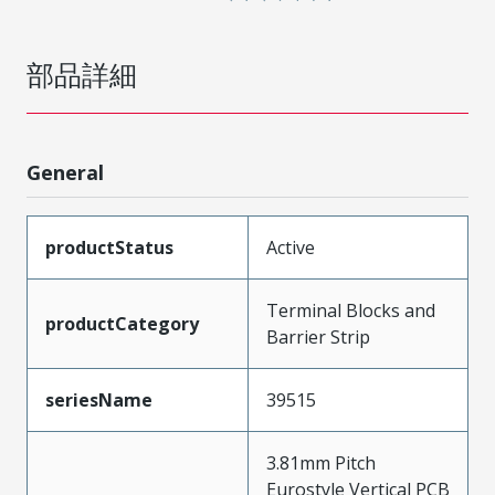
部品詳細
General
productStatus
Active
Terminal Blocks and
productCategory
Barrier Strip
seriesName
39515
3.81mm Pitch
Eurostyle Vertical PCB