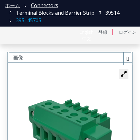
ホーム
Connectors
Terminal Blocks and Barrier Strip
39514
395145705
English
登録
ログイン
中文
画像