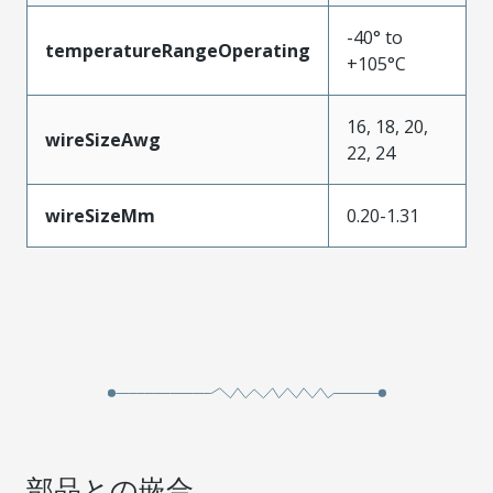
-40° to
temperatureRangeOperating
+105°C
16, 18, 20,
wireSizeAwg
22, 24
wireSizeMm
0.20-1.31
部品との嵌合