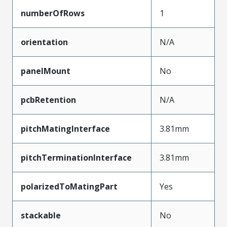
numberOfRows
1
orientation
N/A
panelMount
No
pcbRetention
N/A
pitchMatingInterface
3.81mm
pitchTerminationInterface
3.81mm
polarizedToMatingPart
Yes
stackable
No