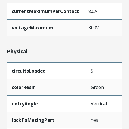
currentMaximumPerContact
8.0A
voltageMaximum
300V
Physical
circuitsLoaded
5
colorResin
Green
entryAngle
Vertical
lockToMatingPart
Yes