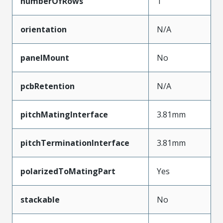
numberOfRows
1
orientation
N/A
panelMount
No
pcbRetention
N/A
pitchMatingInterface
3.81mm
pitchTerminationInterface
3.81mm
polarizedToMatingPart
Yes
stackable
No