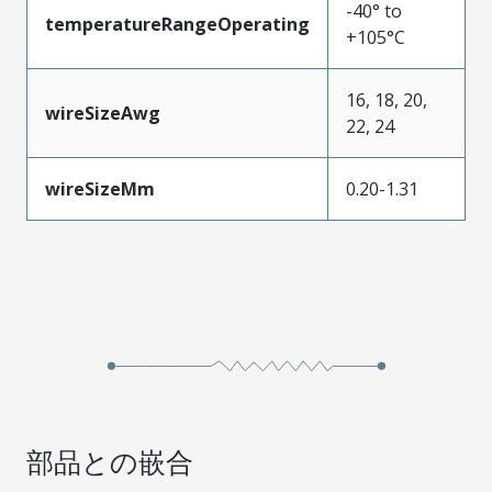
-40° to
temperatureRangeOperating
+105°C
16, 18, 20,
wireSizeAwg
22, 24
wireSizeMm
0.20-1.31
部品との嵌合