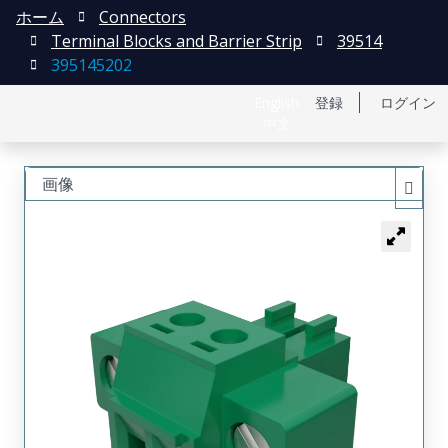
ホーム
Connectors
Terminal Blocks and Barrier Strip
39514
395145202
English
登録
ログイン
中文
画像