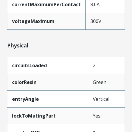
currentMaximumPerContact
8.0A
voltageMaximum
300V
Physical
circuitsLoaded
2
colorResin
Green
entryAngle
Vertical
lockToMatingPart
Yes