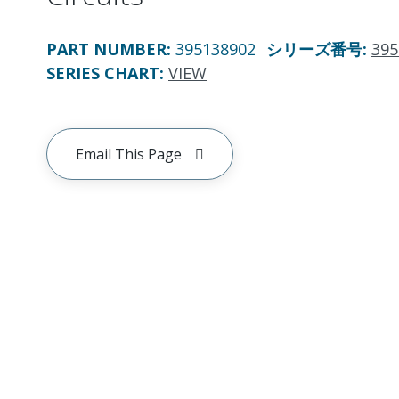
PART NUMBER
:
395138902
シリーズ番号
:
395
SERIES CHART
:
VIEW
Email This Page