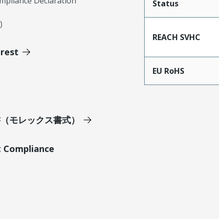
mpliance Declaration
Status
)
REACH SVHC
erest
EU RoHS
明書（モレックス書式）
t Compliance