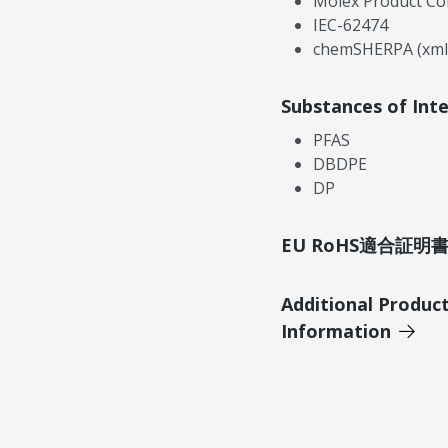
Molex Product Co
IEC-62474
chemSHERPA (xml
Substances of Int
PFAS
DBDPE
DP
EU RoHS適合証
Additional Produc
Information