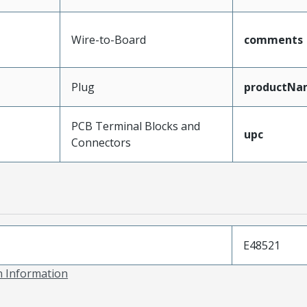
Wire-to-Board
comments
Plug
productNa
PCB Terminal Blocks and
upc
Connectors
E48521
on Information