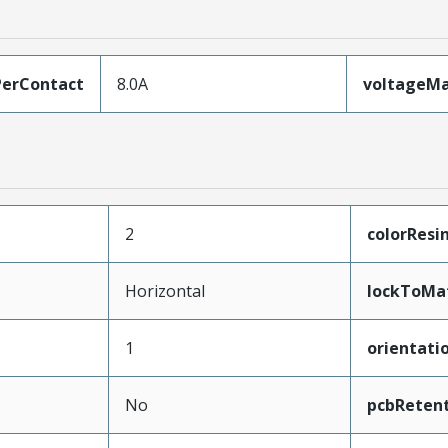
erContact
8.0A
voltageM
2
colorResi
Horizontal
lockToMa
1
orientati
No
pcbReten