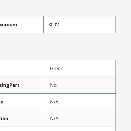
aximum
300V
n
Green
tingPart
No
on
N/A
tion
N/A