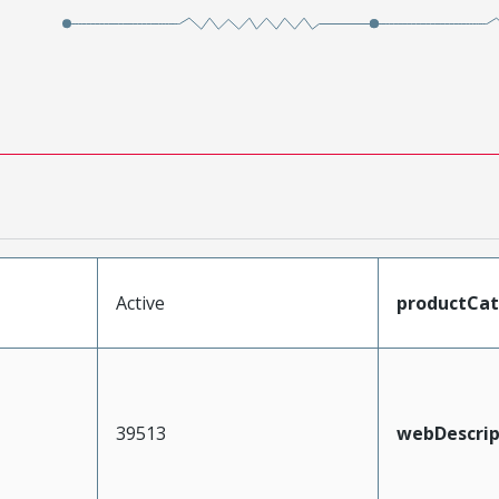
Active
productCa
39513
webDescrip