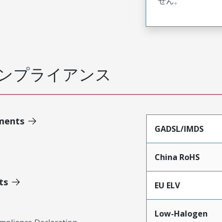
せん。
ンプライアンス
ments
GADSL/IMDS
China RoHS
ts
EU ELV
Low-Halogen