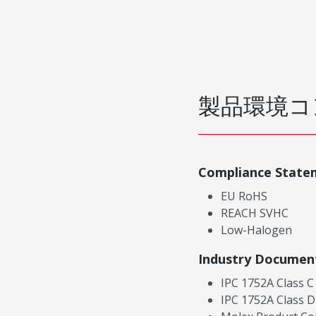
製品環境コ
Compliance State
EU RoHS
REACH SVHC
Low-Halogen
Industry Documen
IPC 1752A Class C
IPC 1752A Class D