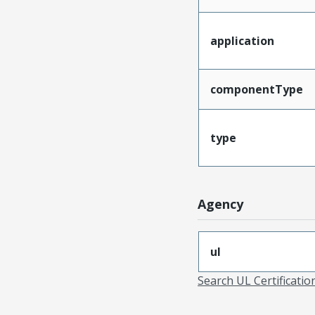
application
componentType
type
Agency
ul
Search UL Certificati