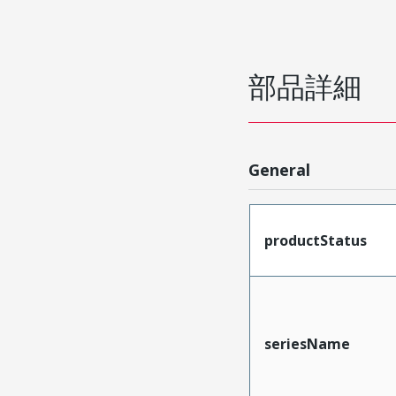
部品詳細
General
productStatus
seriesName