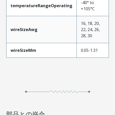
-40° to
temperatureRangeOperating
+105°C
16, 18, 20,
wireSizeAwg
22, 24, 26,
28, 30
wireSizeMm
0.05-1.31
部品との嵌合