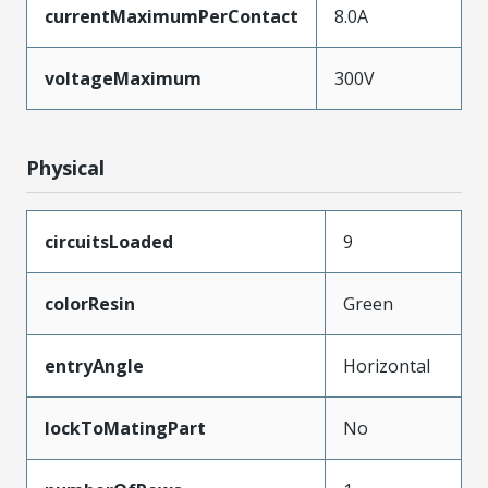
currentMaximumPerContact
8.0A
voltageMaximum
300V
Physical
circuitsLoaded
9
colorResin
Green
entryAngle
Horizontal
lockToMatingPart
No