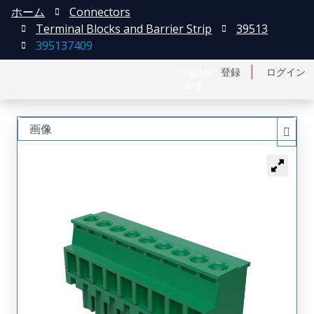
ホーム
Connectors
Terminal Blocks and Barrier Strip
39513
395137409
English
登録
ログイン
中文
画像