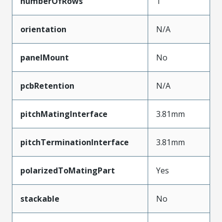
numberOfRows
1
orientation
N/A
panelMount
No
pcbRetention
N/A
pitchMatingInterface
3.81mm
pitchTerminationInterface
3.81mm
polarizedToMatingPart
Yes
stackable
No