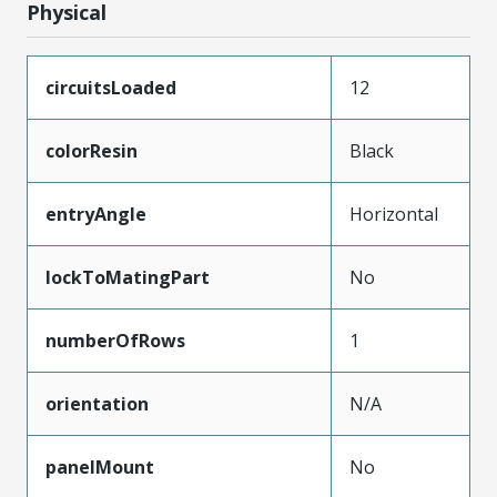
Physical
circuitsLoaded
12
colorResin
Black
entryAngle
Horizontal
lockToMatingPart
No
numberOfRows
1
orientation
N/A
panelMount
No