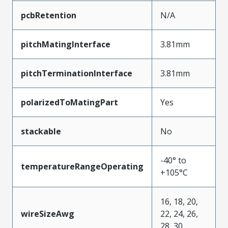
pcbRetention
N/A
pitchMatingInterface
3.81mm
pitchTerminationInterface
3.81mm
polarizedToMatingPart
Yes
stackable
No
-40° to
temperatureRangeOperating
+105°C
16, 18, 20,
wireSizeAwg
22, 24, 26,
28, 30