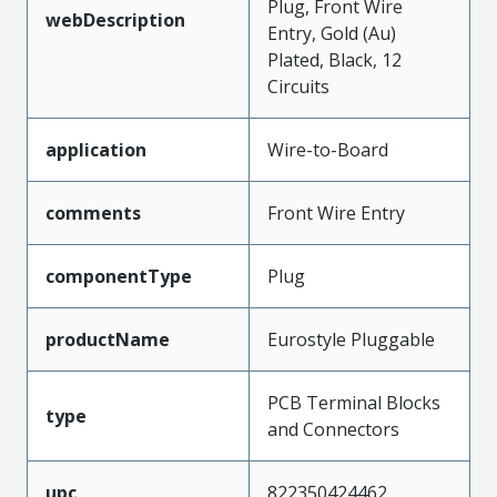
Plug, Front Wire
webDescription
Entry, Gold (Au)
Plated, Black, 12
Circuits
application
Wire-to-Board
comments
Front Wire Entry
componentType
Plug
productName
Eurostyle Pluggable
PCB Terminal Blocks
type
and Connectors
upc
822350424462