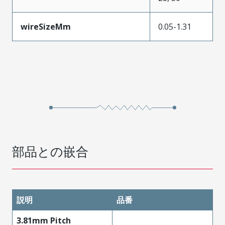
wireSizeMm
0.05-1.31
部品との嵌合
説明
品番
3.81mm Pitch