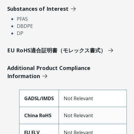
Substances of Interest
PFAS
DBDPE
DP
EU RoHS適合証明書（モレックス書式）
Additional Product Compliance
Information
GADSL/IMDS
Not Relevant
China RoHS
Not Relevant
EU ELV
Not Relevant