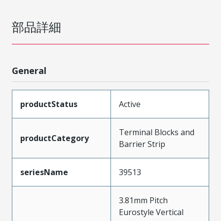
部品詳細
General
productStatus
Active
Terminal Blocks and
productCategory
Barrier Strip
seriesName
39513
3.81mm Pitch
Eurostyle Vertical