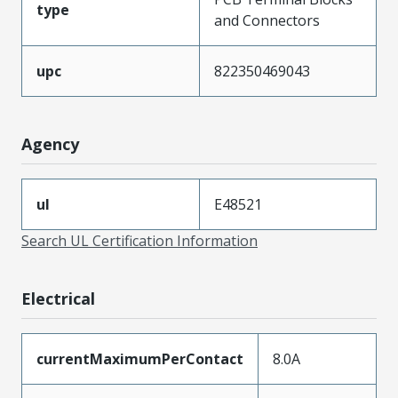
type
and Connectors
upc
822350469043
Agency
ul
E48521
Search UL Certification Information
Electrical
currentMaximumPerContact
8.0A