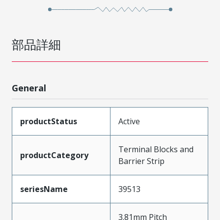
部品詳細
General
productStatus
Active
Terminal Blocks and
productCategory
Barrier Strip
seriesName
39513
3.81mm Pitch