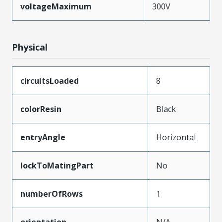
voltageMaximum
300V
Physical
circuitsLoaded
8
colorResin
Black
entryAngle
Horizontal
lockToMatingPart
No
numberOfRows
1
orientation
N/A