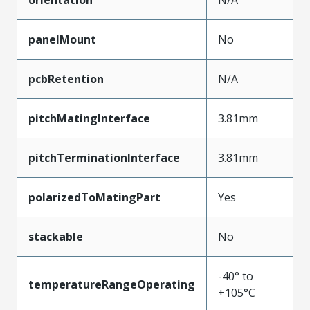
panelMount
No
pcbRetention
N/A
pitchMatingInterface
3.81mm
pitchTerminationInterface
3.81mm
polarizedToMatingPart
Yes
stackable
No
-40° to
temperatureRangeOperating
+105°C