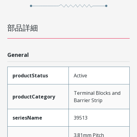
部品詳細
General
productStatus
Active
Terminal Blocks and
productCategory
Barrier Strip
seriesName
39513
3.81mm Pitch