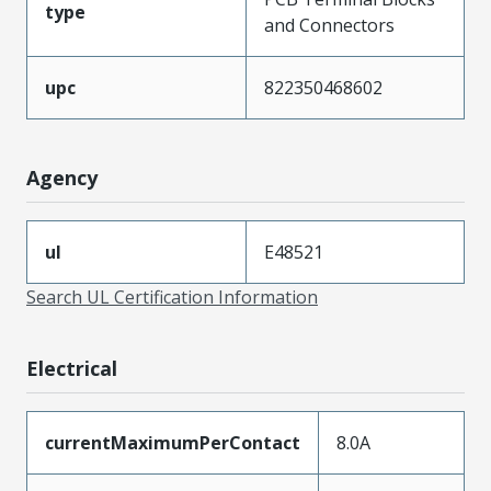
type
and Connectors
upc
822350468602
Agency
ul
E48521
Search UL Certification Information
Electrical
currentMaximumPerContact
8.0A