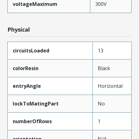
voltageMaximum
300V
Physical
circuitsLoaded
13
colorResin
Black
entryAngle
Horizontal
lockToMatingPart
No
numberOfRows
1
orientation
N/A