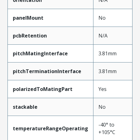
panelMount
No
pcbRetention
N/A
pitchMatingInterface
3.81mm
pitchTerminationInterface
3.81mm
polarizedToMatingPart
Yes
stackable
No
-40° to
temperatureRangeOperating
+105°C