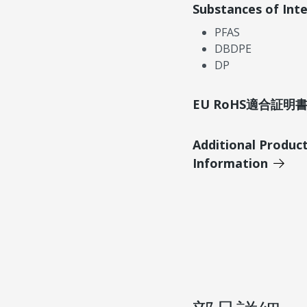
Substances of Int
PFAS
DBDPE
DP
EU RoHS適合証
Additional Produc
Information