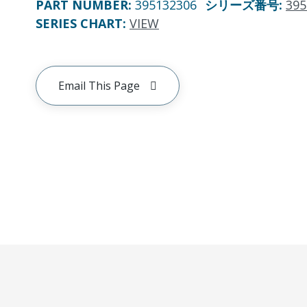
PART NUMBER
:
395132306
シリーズ番号
:
395
SERIES CHART
:
VIEW
Email This Page