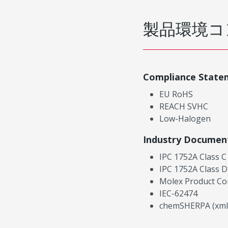
製品環境コ
Compliance State
EU RoHS
REACH SVHC
Low-Halogen
Industry Documen
IPC 1752A Class C
IPC 1752A Class D
Molex Product Co
IEC-62474
chemSHERPA (xml