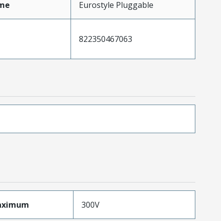
me
Eurostyle Pluggable
822350467063
aximum
300V