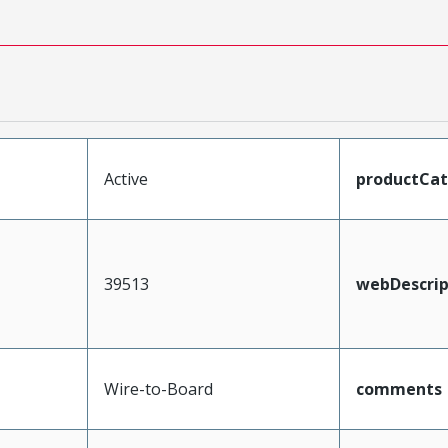
Active
productCa
39513
webDescrip
Wire-to-Board
comments