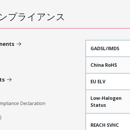
ンプライアンス
ments
GADSL/IMDS
China RoHS
ts
EU ELV
Low-Halogen
mpliance Declaration
Status
)
REACH SVHC