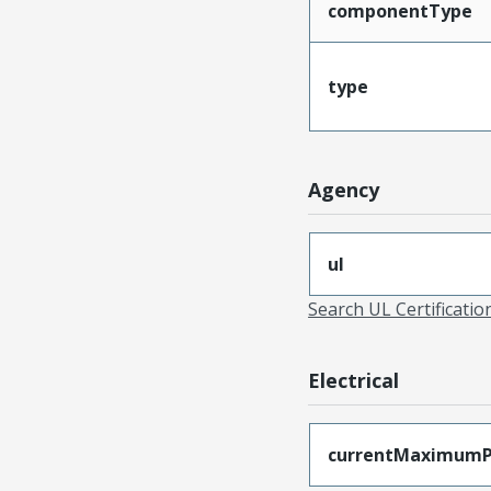
componentType
type
Agency
ul
Search UL Certificati
Electrical
currentMaximumP