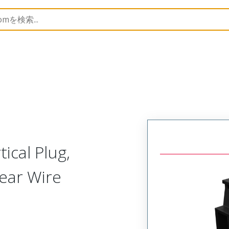
trip
39513
395132306
ical Plug,
Rear Wire