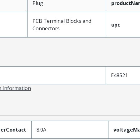
Plug
productNa
PCB Terminal Blocks and
upc
Connectors
E48521
on Information
erContact
8.0A
voltageM