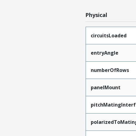
Physical
circuitsLoaded
entryAngle
numberOfRows
panelMount
pitchMatingInter
polarizedToMatin