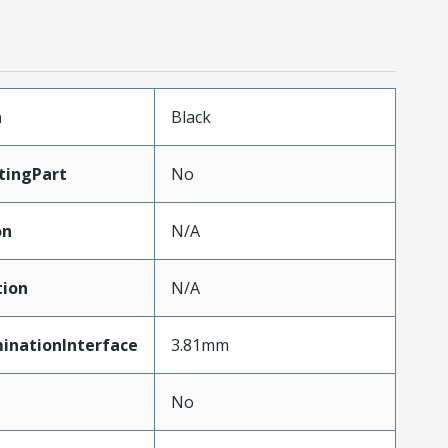
n
Black
tingPart
No
on
N/A
tion
N/A
inationInterface
3.81mm
No