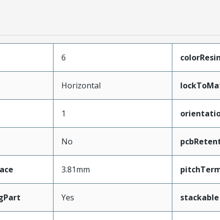
6
colorResi
Horizontal
lockToMa
1
orientati
No
pcbReten
face
3.81mm
pitchTerm
gPart
Yes
stackable